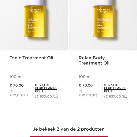
Tonic Treatment Oil
Relax Body
Treatment Oil
100 ml
100 ml
Dit is nu de prijs € 70,00
Dit is nu de prijs € 70,00
Club Clarins Prijs € 63,00
Club Clarins Prijs € 63,00
€ 63,00
€ 63,00
€ 70,00
€ 70,00
CLUB CLARINS
CLUB CLARINS
(€
(€
PRIJS
PRIJS
700,00/1L)
700,00/1L)
(€ 630,00/1L)
(€ 630,00/1L)
Je bekeek 2 van de 2 producten