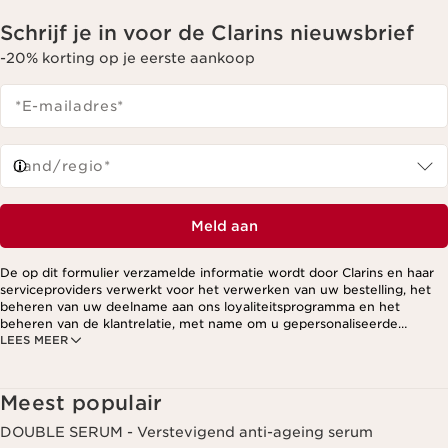
Schrijf je in voor de Clarins nieuwsbrief
-20% korting op je eerste aankoop
*E-mailadres
*
Land/regio*
Meld aan
De op dit formulier verzamelde informatie wordt door Clarins en haar
serviceproviders verwerkt voor het verwerken van uw bestelling, het
beheren van uw deelname aan ons loyaliteitsprogramma en het
beheren van de klantrelatie, met name om u gepersonaliseerde
LEES MEER
aanbiedingen te kunnen sturen op basis van uw eerdere aankopen en
interesses. Voor meer informatie, zie ons privacybeleid.
Meest populair
DOUBLE SERUM - Verstevigend anti-ageing serum