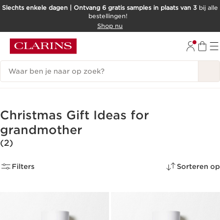
Slechts enkele dagen | Ontvang 6 gratis samples in plaats van 3
bij alle
bestellingen!
DOORGAAN NAAR INHOUD
Shop nu
GA NAAR DE VOETTEKST
Zoekgeschiedenis
Christmas Gift Ideas for
grandmother
(2)
Filters
Sorteren op