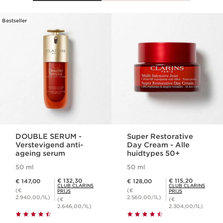
Bestseller
DOORGAAN NAAR INHOUD
DOUBLE SERUM -
Super Restorative
Verstevigend anti-
Day Cream - Alle
ageing serum
huidtypes 50+
50 ml
50 ml
Dit is nu de prijs € 147,00
Dit is nu de prijs € 128,00
Club Clarins Prijs € 132,30
Club Clarins Prijs € 115,20
€ 132,30
€ 115,20
€ 147,00
€ 128,00
CLUB CLARINS
CLUB CLARINS
(€
(€
PRIJS
PRIJS
2.940,00/1L)
2.560,00/1L)
(€
(€
2.646,00/1L)
2.304,00/1L)