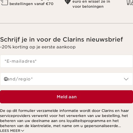
euro en wissel ze in
bestellingen vanaf €70
voor beloningen
Schrijf je in voor de Clarins nieuwsbrief
-20% korting op je eerste aankoop
*E-mailadres
*
Land/regio*
Meld aan
De op dit formulier verzamelde informatie wordt door Clarins en haar
serviceproviders verwerkt voor het verwerken van uw bestelling, het
beheren van uw deelname aan ons loyaliteitsprogramma en het
beheren van de klantrelatie, met name om u gepersonaliseerde
LEES MEER
aanbiedingen te kunnen sturen op basis van uw eerdere aankopen en