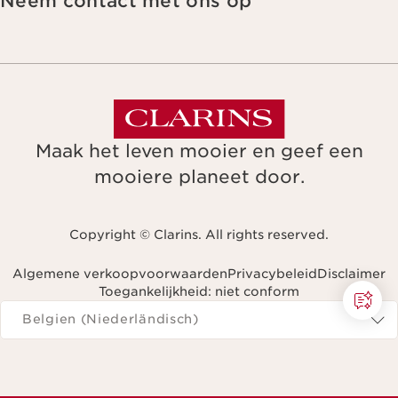
Neem contact met ons op
Maak het leven mooier en geef een
mooiere planeet door.
Copyright © Clarins. All rights reserved.
Algemene verkoopvoorwaarden
Privacybeleid
Disclaimer
Toegankelijkheid: niet conform
Navigeren naar
Belgien (Niederländisch)