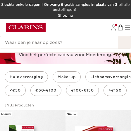
Slechts enkele dagen | Ontvang 6 gratis samples in plaats van 3
bij alle
bestellingen!
DOORGAAN NAAR INHOUD
Shop nu
GA NAAR DE VOETTEKST
Zoekgeschiedenis
Cadeaugids
Vind het perfecte cadeau voor Moederdag.
Huidverzorging
Make-up
Lichaamsverzorgi
<€50
€50-€100
€100-€150
>€150
[NB]
Producten
Nieuw
Nieuw