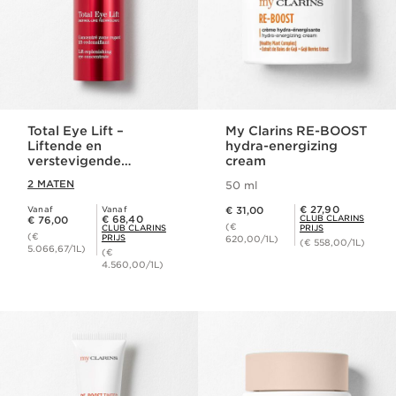
Total Eye Lift –
My Clarins RE-BOOST
Liftende en
hydra-energizing
verstevigende
cream
oogverzorging
2 MATEN
50 ml
Dit is nu de prijs € 31,00
Club Clarins Prijs € 27,90
€ 27,90
Vanaf
Vanaf
€ 31,00
Dit is nu de prijs € 76,00
Club Clarins Prijs € 68,40
€ 68,40
CLUB CLARINS
€ 76,00
(€
CLUB CLARINS
PRIJS
(€
PRIJS
620,00/1L)
(€ 558,00/1L)
5.066,67/1L)
(€
4.560,00/1L)