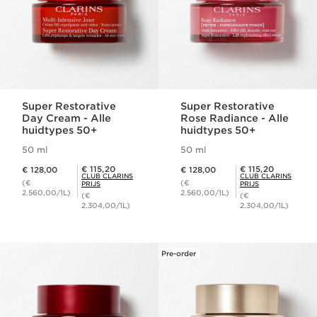
Super Restorative
Super Restorative
Day Cream - Alle
Rose Radiance - Alle
huidtypes 50+
huidtypes 50+
50 ml
50 ml
Dit is nu de prijs € 128,00
Dit is nu de prijs € 128,00
Club Clarins Prijs € 115,20
Club Clarins Prijs € 115,20
€ 115,20
€ 115,20
€ 128,00
€ 128,00
CLUB CLARINS
CLUB CLARINS
(€
(€
PRIJS
PRIJS
2.560,00/1L)
2.560,00/1L)
(€
(€
2.304,00/1L)
2.304,00/1L)
Pre-order