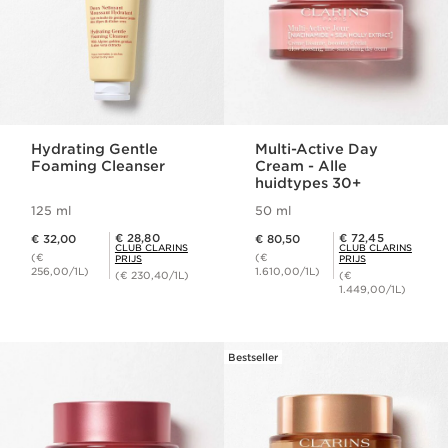
Hydrating Gentle
Multi-Active Day
Foaming Cleanser
Cream - Alle
huidtypes 30+
125 ml
50 ml
Dit is nu de prijs € 32,00
Dit is nu de prijs € 80,50
Club Clarins Prijs € 28,80
Club Clarins Prijs € 72,45
€ 28,80
€ 72,45
€ 32,00
€ 80,50
CLUB CLARINS
CLUB CLARINS
(€
(€
PRIJS
PRIJS
256,00/1L)
1.610,00/1L)
(€ 230,40/1L)
(€
1.449,00/1L)
Bestseller