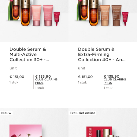
Double Serum &
Double Serum &
Multi-Active
Extra-Firming
Collection 30+ -
Collection 40+ - Anti-
Programma tegen
ageing
unit
unit
huidveroudering en
verstevigingsprogra
Dit is nu de prijs € 151,00
Dit is nu de prijs € 151,00
eerste rimpels
mma
Club Clarins Prijs € 135,90
Club Clarins Prijs € 135,90
€ 135,90
€ 135,90
€ 151,00
€ 151,00
CLUB CLARINS
CLUB CLARINS
1 stuk
1 stuk
PRIJS
PRIJS
1 stuk
1 stuk
Nieuw
Exclusief online