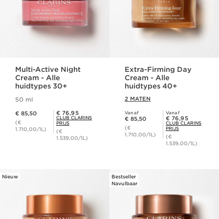
Multi-Active Night
Extra-Firming Day
Cream - Alle
Cream - Alle
huidtypes 30+
huidtypes 40+
2 MATEN
50 ml
Dit is nu de prijs € 85,50
Club Clarins Prijs € 76,95
€ 76,95
€ 85,50
Vanaf
Vanaf
Dit is nu de prijs € 85,50
Club Clarins Prijs € 76,95
CLUB CLARINS
€ 76,95
€ 85,50
(€
PRIJS
CLUB CLARINS
(€
PRIJS
1.710,00/1L)
(€
1.710,00/1L)
(€
1.539,00/1L)
1.539,00/1L)
Nieuw
Bestseller
Navulbaar