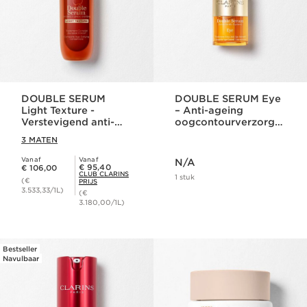
DOUBLE SERUM
DOUBLE SERUM Eye
Light Texture -
– Anti-ageing
Verstevigend anti-
oogcontourverzorgin
ageing serum
g
3 MATEN
Dit is nu de prijs N/A
Vanaf
Vanaf
N/A
Dit is nu de prijs € 106,00
Club Clarins Prijs € 95,40
€ 95,40
€ 106,00
CLUB CLARINS
1 stuk
(€
PRIJS
3.533,33/1L)
(€
3.180,00/1L)
Bestseller
Navulbaar