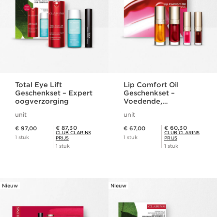
Total Eye Lift
Lip Comfort Oil
Geschenkset – Expert
Geschenkset –
oogverzorging
Voedende,
comfortabele lipolie
unit
unit
Dit is nu de prijs € 97,00
Dit is nu de prijs € 67,00
Club Clarins Prijs € 87,30
Club Clarins Prijs € 60,30
€ 87,30
€ 60,30
€ 97,00
€ 67,00
CLUB CLARINS
CLUB CLARINS
1 stuk
1 stuk
PRIJS
PRIJS
1 stuk
1 stuk
Nieuw
Nieuw