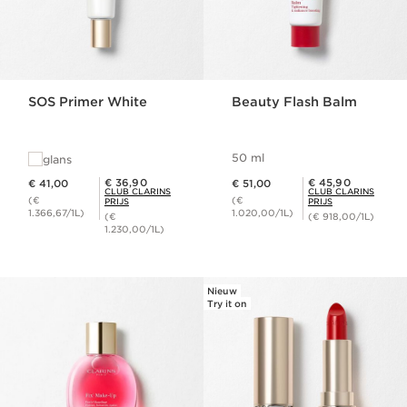
SOS Primer White
Beauty Flash Balm
50 ml
glans
Dit is nu de prijs € 41,00
Dit is nu de prijs € 51,00
Club Clarins Prijs € 36,90
Club Clarins Prijs € 45,90
€ 36,90
€ 45,90
€ 41,00
€ 51,00
CLUB CLARINS
CLUB CLARINS
(€
(€
PRIJS
PRIJS
1.366,67/1L)
1.020,00/1L)
(€
(€ 918,00/1L)
1.230,00/1L)
Nieuw
Try it on