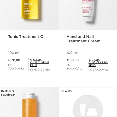
Tonic Treatment Oil
Hand and Nail
Treatment Cream
100 ml
100 ml
Dit is nu de prijs € 70,00
Dit is nu de prijs € 30,00
Club Clarins Prijs € 63,00
Club Clarins Prijs € 27,00
€ 63,00
€ 27,00
€ 70,00
€ 30,00
CLUB CLARINS
CLUB CLARINS
(€
(€
PRIJS
PRIJS
700,00/1L)
300,00/1L)
(€ 630,00/1L)
(€ 270,00/1L)
Bestseller
Pre-order
Navulbaar