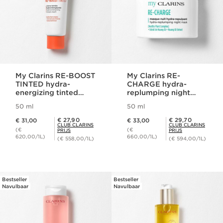
My Clarins RE-BOOST
My Clarins RE-
TINTED hydra-
CHARGE hydra-
energizing tinted
replumping night
cream
mask
50 ml
50 ml
Dit is nu de prijs € 31,00
Dit is nu de prijs € 33,00
Club Clarins Prijs € 27,90
Club Clarins Prijs € 29,70
€ 27,90
€ 29,70
€ 31,00
€ 33,00
CLUB CLARINS
CLUB CLARINS
(€
(€
PRIJS
PRIJS
620,00/1L)
660,00/1L)
(€ 558,00/1L)
(€ 594,00/1L)
Bestseller
Bestseller
Navulbaar
Navulbaar