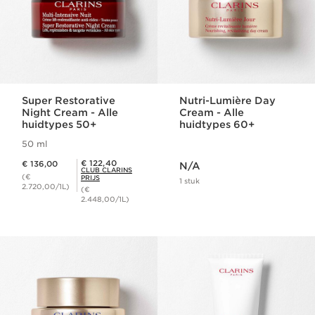
Super Restorative
Nutri-Lumière Day
Night Cream - Alle
Cream - Alle
huidtypes 50+
huidtypes 60+
50 ml
Dit is nu de prijs N/A
Dit is nu de prijs € 136,00
Club Clarins Prijs € 122,40
€ 122,40
€ 136,00
N/A
CLUB CLARINS
(€
PRIJS
1 stuk
2.720,00/1L)
(€
2.448,00/1L)