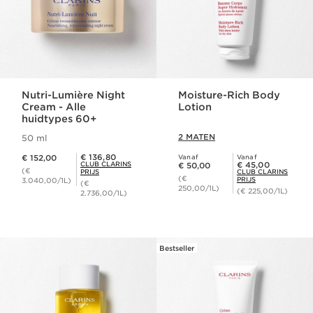
Nutri-Lumière Night
Moisture-Rich Body
Cream - Alle
Lotion
huidtypes 60+
2 MATEN
50 ml
Dit is nu de prijs € 152,00
Club Clarins Prijs € 136,80
€ 136,80
€ 152,00
Vanaf
Vanaf
Dit is nu de prijs € 50,00
Club Clarins Prijs € 45,00
CLUB CLARINS
€ 45,00
€ 50,00
(€
PRIJS
CLUB CLARINS
(€
PRIJS
3.040,00/1L)
(€
250,00/1L)
(€ 225,00/1L)
2.736,00/1L)
Bestseller