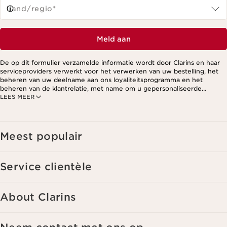
Land/regio*
Meld aan
De op dit formulier verzamelde informatie wordt door Clarins en haar
serviceproviders verwerkt voor het verwerken van uw bestelling, het
beheren van uw deelname aan ons loyaliteitsprogramma en het
beheren van de klantrelatie, met name om u gepersonaliseerde
LEES MEER
aanbiedingen te kunnen sturen op basis van uw eerdere aankopen en
interesses. Voor meer informatie, zie ons privacybeleid.
Meest populair
Service clientèle
About Clarins