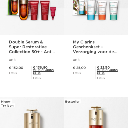
Double Serum &
My Clarins
Super Restorative
Geschenkset –
Collection 50+ - Anti-
Verzorging voor de
ageing
jonge huid
unit
unit
densiteitsprogramma
Dit is nu de prijs € 152,00
Dit is nu de prijs € 25,00
Club Clarins Prijs € 136,80
Club Clarins Prijs € 22,50
€ 136,80
€ 22,50
€ 152,00
€ 25,00
CLUB CLARINS
CLUB CLARINS
1 stuk
1 stuk
PRIJS
PRIJS
1 stuk
1 stuk
Nieuw
Bestseller
Try it on