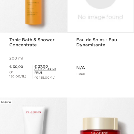
Tonic Bath & Shower
Eau de Soins - Eau
Concentrate
Dynamisante
200 ml
Dit is nu de prijs N/A
Dit is nu de prijs € 30,00
Club Clarins Prijs € 27,00
€ 27,00
€ 30,00
N/A
CLUB CLARINS
(€
PRIJS
1 stuk
150,00/1L)
(€ 135,00/1L)
Nieuw