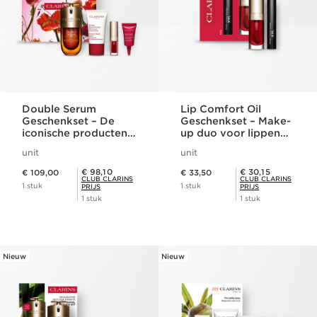
Double Serum
Lip Comfort Oil
Geschenkset – De
Geschenkset – Make-
iconische producten
up duo voor lippen
van Clarins
en ogen
unit
unit
Dit is nu de prijs € 109,00
Dit is nu de prijs € 33,50
Club Clarins Prijs € 98,10
Club Clarins Prijs € 30,15
€ 98,10
€ 30,15
€ 109,00
€ 33,50
CLUB CLARINS
CLUB CLARINS
1 stuk
1 stuk
PRIJS
PRIJS
1 stuk
1 stuk
Nieuw
Nieuw