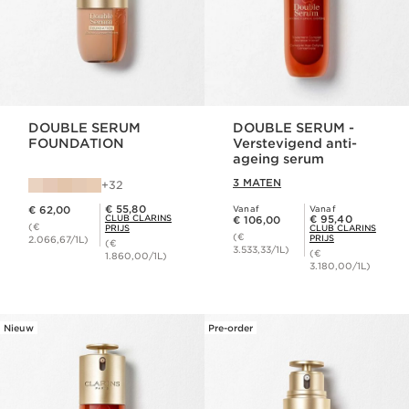
DOUBLE SERUM
DOUBLE SERUM -
FOUNDATION
Verstevigend anti-
ageing serum
3 MATEN
32
Dit is nu de prijs € 62,00
Club Clarins Prijs € 55,80
€ 55,80
€ 62,00
Vanaf
Vanaf
Dit is nu de prijs € 106,00
Club Clarins Prijs € 95,40
CLUB CLARINS
€ 95,40
€ 106,00
(€
PRIJS
CLUB CLARINS
(€
PRIJS
2.066,67/1L)
(€
3.533,33/1L)
(€
1.860,00/1L)
3.180,00/1L)
Nieuw
Pre-order