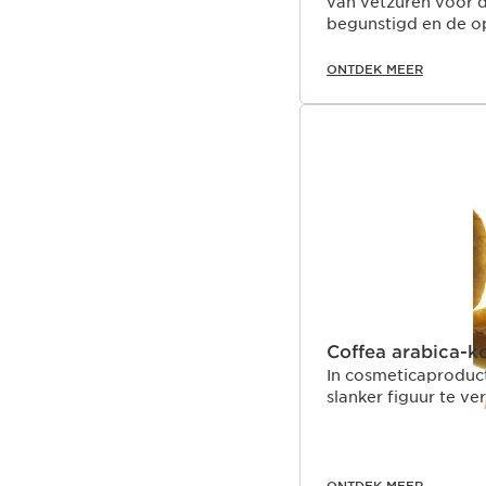
van vetzuren voor 
begunstigd en de o
ONTDEK MEER
Coffea arabica-ko
In cosmeticaproduc
slanker figuur te ve
ONTDEK MEER