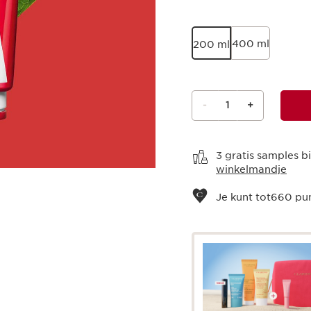
400 ml
200 ml
-
1
+
Bekijk je winkelmandje
3 gratis samples bi
winkelmandje
Je kunt tot
660
pun