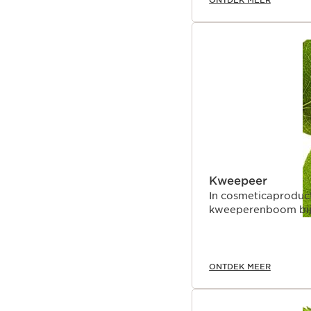
Kweepeer
In cosmeticaproduct
kweeperenboom bij 
ONTDEK MEER