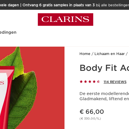
kele dagen | Ontvang 6 gratis samples in plaats van 3
bij alle bestellinge
edingen
Home
Lichaam en Haar
Body Fit A
114 REVIEWS
De eerste modellerende
Gladmakend, liftend en
Dit is nu de prijs € 66,00
€ 66,00
(€ 330,00/1L)