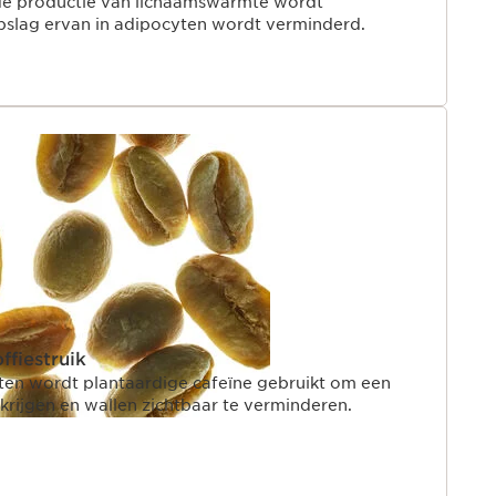
de productie van lichaamswarmte wordt
pslag ervan in adipocyten wordt verminderd.
ffiestruik
ten wordt plantaardige cafeïne gebruikt om een
rkrijgen en wallen zichtbaar te verminderen.