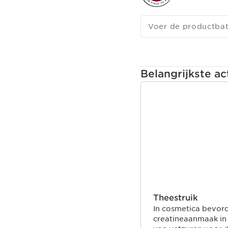
Voer de productba
Belangrijkste ac
DOORGAAN NAAR 
Theestruik
In cosmetica bevord
creatineaanmaak in