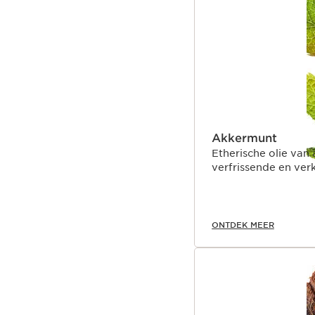
Akkermunt
Etherische olie van akkermunt staa
verfrissende en ve
ONTDEK MEER