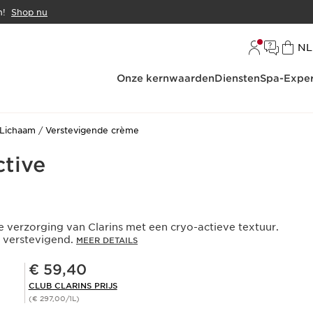
n!
Shop nu
Ta
NL
Onze kernwaarden
Diensten
Spa-Exper
Lichaam
Verstevigende crème
ctive
 verzorging van Clarins met een cryo-actieve textuur.
 verstevigend.
MEER DETAILS
Club Clarins Prijs € 59,40
€ 59,40
CLUB CLARINS PRIJS
(€ 297,00/1L)