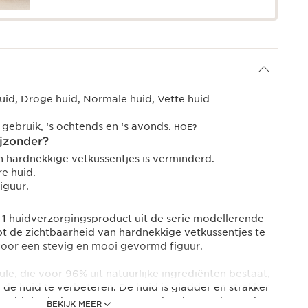
d, Droge huid, Normale huid, Vette huid
 gebruik, ‘s ochtends en ‘s avonds.
HOE?
jzonder?
n hardnekkige vetkussentjes is verminderd.
e huid.
iguur.
. 1 huidverzorgingsproduct uit de serie modellerende
pt de zichtbaarheid van hardnekkige vetkussentjes te
oor een stevig en mooi gevormd figuur.
e, die voor 96% uit natuurlijke ingrediënten bestaat,
 de huid te verbeteren. De huid is gladder en strakker
 Het biologische extract van matcha-thee verhoogt het
BEKIJK MEER