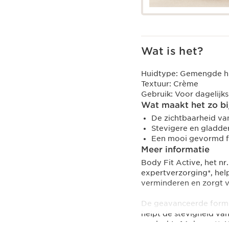
Wat is het?
Huidtype:
Gemengde hui
Textuur:
Crème
Gebruik:
Voor dagelijks
Wat maakt het zo bi
De zichtbaarheid va
Stevigere en gladder
Een mooi gevormd f
Meer informatie
Body Fit Active, het nr
expertverzorging*, hel
verminderen en zorgt v
De geavanceerde formul
helpt de stevigheid van
na slechts 14 dagen**.