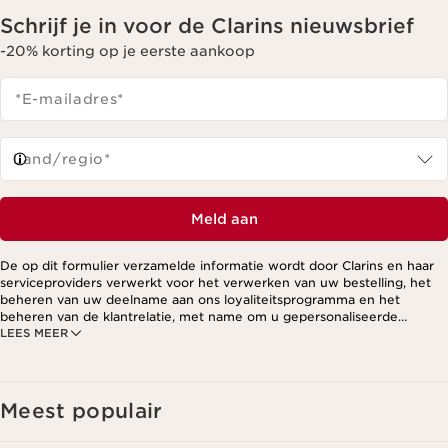
Schrijf je in voor de Clarins nieuwsbrief
-20% korting op je eerste aankoop
*E-mailadres
*
Land/regio*
Meld aan
De op dit formulier verzamelde informatie wordt door Clarins en haar
serviceproviders verwerkt voor het verwerken van uw bestelling, het
beheren van uw deelname aan ons loyaliteitsprogramma en het
beheren van de klantrelatie, met name om u gepersonaliseerde
LEES MEER
aanbiedingen te kunnen sturen op basis van uw eerdere aankopen en
interesses. Voor meer informatie, zie ons privacybeleid.
Meest populair