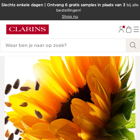
Slechts enkele dagen | Ontvang 6 gratis samples in plaats van 3
bij alle
bestellingen!
DOORGAAN NAAR INHOUD
Shop nu
GA NAAR DE VOETTEKST
Zoekgeschiedenis