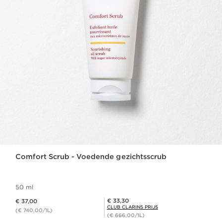
Comfort Scrub - Voedende gezichtsscrub
50 ml
Dit is nu de prijs € 37,00
Club Clarins Prijs € 33,30
€ 33,30
€ 37,00
CLUB CLARINS PRIJS
(€ 740,00/1L)
(€ 666,00/1L)