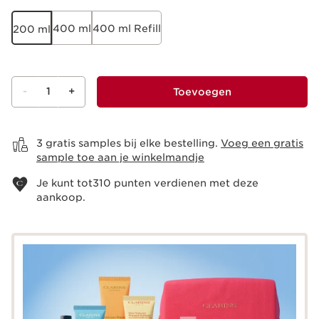
400 ml
400 ml Refill
200 ml
-
1
+
Toevoegen
Bekijk je winkelmandje
3 gratis samples bij elke bestelling.
Voeg een gratis
sample toe aan je winkelmandje
Je kunt tot
310
punten verdienen met deze
aankoop.