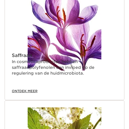
DOORGAAN NAAR INHOUD
Saffraan
In cosmeticaproducten hebben
saffraanpolyfenolen een invloed op de
regulering van de huidmicrobiota.
ONTDEK MEER