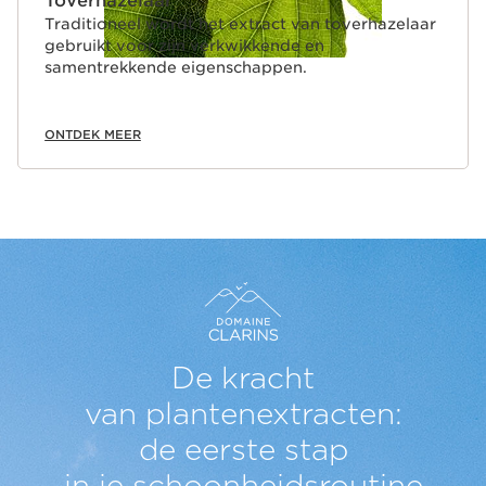
Toverhazelaar
Traditioneel wordt het extract van toverhazelaar
gebruikt voor zijn verkwikkende en
samentrekkende eigenschappen.
ONTDEK MEER
De kracht
van plantenextracten:
de eerste stap
in je schoonheidsroutine