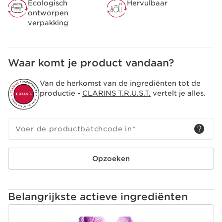
Ecologisch
Hervulbaar
Bevat een combinatie van polyfenolen
ontworpen
van saffraanbloemen en mariene prebioom,
verpakking
om de huidmicrobiota in balans te houden.
Clarins +
Een lichte, comfortabele lotion die de huid fris laat
aanvoelen.
Waar komt je product vandaan?
Van de herkomst van de ingrediënten tot de
productie -
CLARINS T.R.U.S.T.
vertelt je alles.
Voer de productbatchcode in
*
Opzoeken
Belangrijkste actieve ingrediënten