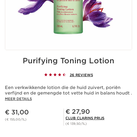
Purifying Toning Lotion
26 REVIEWS
Een verkwikkende lotion die de huid zuivert, poriën
verfijnd en de gemengde tot vette huid in balans houdt .
MEER DETAILS
Dit is nu de prijs € 31,00
Club Clarins Prijs € 27,90
€ 27,90
€ 31,00
CLUB CLARINS PRIJS
(€ 155,00/1L)
(€ 139,50/1L)