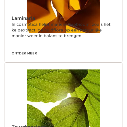
Laminaria
In cosmetica helpt mariene prebioom, zoals het
kelpextract, de huidflora op een natuurlijke
manier weer in balans te brengen.
ONTDEK MEER