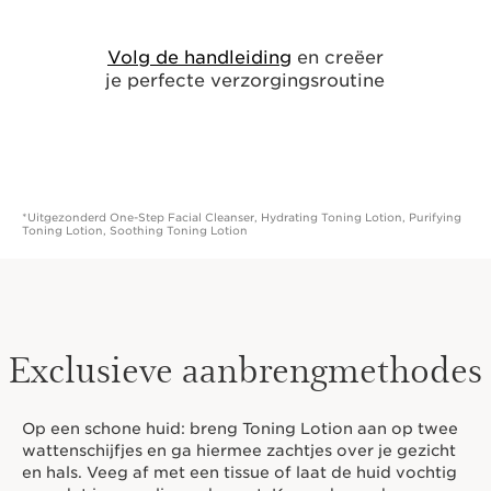
*Uitgezonderd One-Step Facial Cleanser, Hydrating Toning Lotion, Purifying
Toning Lotion, Soothing Toning Lotion
Exclusieve aanbrengmethodes
Op een schone huid: breng Toning Lotion aan op twee
wattenschijfjes en ga hiermee zachtjes over je gezicht
en hals. Veeg af met een tissue of laat de huid vochtig
voordat je een olie aanbrengt. Kan ook worden
gebruikt na een peeling of masker om overtollig
product te verwijderen en de huid voor te bereiden op
de andere huidverzorgingsproducten.