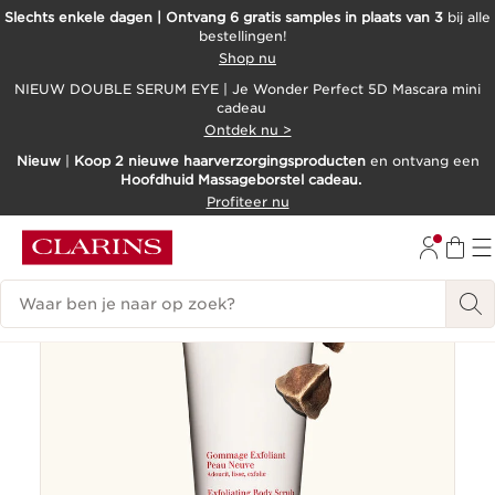
Slechts enkele dagen | Ontvang 6 gratis samples in plaats van 3
bij alle
bestellingen!
DOORGAAN NAAR INHOUD
Shop nu
GA NAAR DE VOETTEKST
NIEUW DOUBLE SERUM EYE | Je Wonder Perfect 5D Mascara mini
cadeau
Ontdek nu >
Nieuw
|
Koop 2 nieuwe haarverzorgingsproducten
en ontvang een
Hoofdhuid Massageborstel cadeau.
Profiteer nu
Nieuw
Zoekgeschiedenis