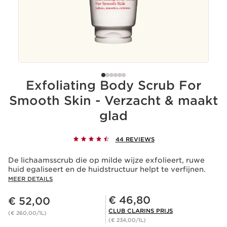
Exfoliating Body Scrub For
Smooth Skin - Verzacht & maakt
glad
44 REVIEWS
De lichaamsscrub die op milde wijze exfolieert, ruwe
huid egaliseert en de huidstructuur helpt te verfijnen.
MEER DETAILS
Dit is nu de prijs € 52,00
Club Clarins Prijs € 46,80
€ 46,80
€ 52,00
CLUB CLARINS PRIJS
(€ 260,00/1L)
(€ 234,00/1L)