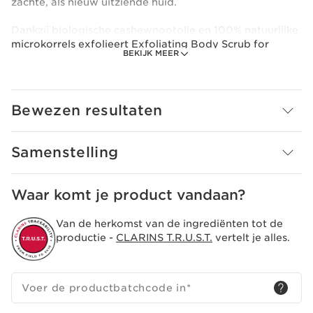
zachte, als nieuw uitziende huid.
Dankzij biologische cashewnootolie en 100% natuurlijke
microkorrels exfolieert Exfoliating Body Scrub for
BEKIJK MEER
Smooth Skin op milde wijze en helpt het de huidtextuur
te verfijnen. Moringa-extract, dat bekend staat om zijn
zuiverende eigenschappen, verwijdert op milde wijze
onzuiverheden.
Bewezen resultaten
De huid is glad en stralend, klaar voor de rest van de
routine.
Samenstelling
Crèmeachtige textuur met microkorrels.
Voorzorg gebruik
Waar komt je product vandaan?
Spoelen
Van de herkomst van de ingrediënten tot de
productie -
CLARINS T.R.U.S.T.
vertelt je alles.
Voer de productbatchcode in
*