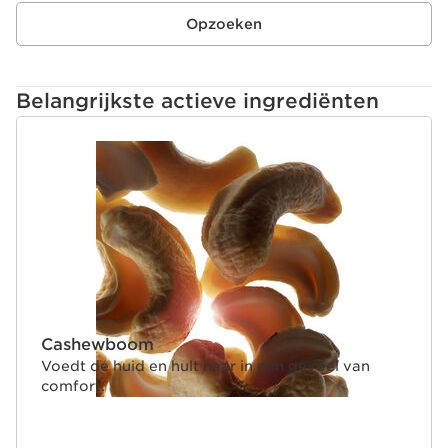
Opzoeken
Belangrijkste actieve ingrediënten
DOORGAAN NAAR INHOUD
Cashewboom
Voedt de huid en hult haar in een gevoel van
comfort.