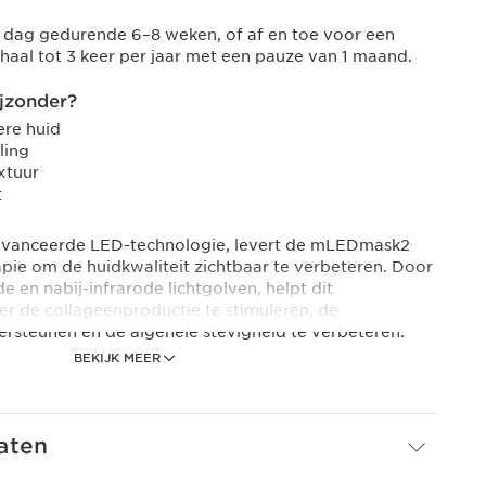
dag gedurende 6–8 weken, of af en toe voor een
haal tot 3 keer per jaar met een pauze van 1 maand.
jzonder?
ere huid
ling
xtuur
t
vanceerde LED-technologie, levert de mLEDmask2
apie om de huidkwaliteit zichtbaar te verbeteren. Door
 en nabij-infrarode lichtgolven, helpt dit
 de collageenproductie te stimuleren, de
ersteunen en de algehele stevigheid te verbeteren.
BEKIJK MEER
 en hals, helpt het zichtbare tekenen van
impels, verlies van stevigheid en een doffe teint te
matig gebruik oogt de huid gladder, steviger en
lere teint.
aten
sionele esthetische behandelingen gebruikt het masker