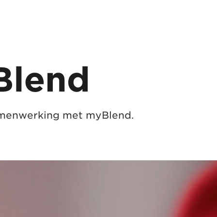
cht om de natuurlijke huidvernieuwing te
 meer vitaliteit te geven.
udig te integreren in elke huidverzorgingsroutine en
e LED-behandeling voor thuis voor een jeugdige,
fessionele LED-behandelingen combineert de
bij-infrarode golflengten in een hoogwaardig
lichttherapie op gezicht en hals, gewoon bij je thuis.
 samenwerking met myBlend.