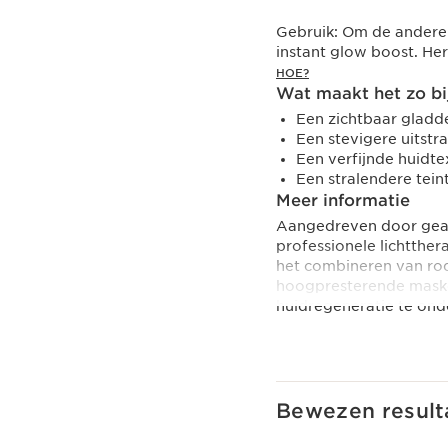
Gebruik:
Om de andere 
instant glow boost. Her
HOE?
Wat maakt het zo bi
Een zichtbaar gladd
Een stevigere uitstra
Een verfijnde huidte
Een stralendere tein
Meer informatie
Aangedreven door gea
professionele lichtther
het combineren van rode
hoogpresterende masker
huidregeneratie te ond
Ontworpen voor gezicht
huidveroudering zoals r
verminderen. Bij regel
stralender, met een ega
Bewezen result
Geïnspireerd op profes