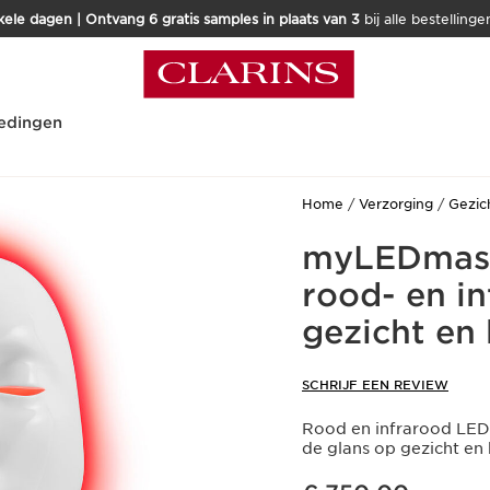
kele dagen | Ontvang 6 gratis samples in plaats van 3
bij alle bestellinge
edingen
Home
Verzorging
Gezic
myLEDmask
rood- en i
gezicht en 
SCHRIJF EEN REVIEW
Rood en infrarood LED-
de glans op gezicht en 
Dit is nu de prijs € 750,00