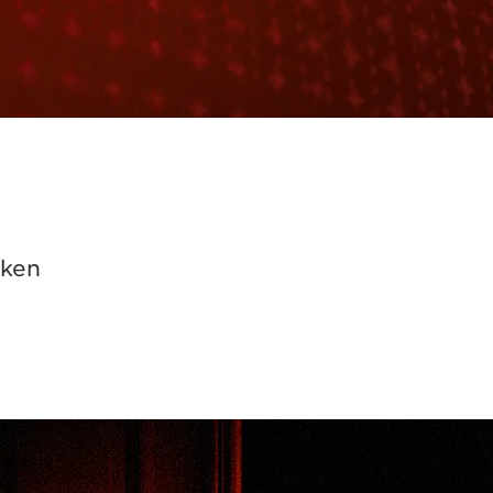
p
jken