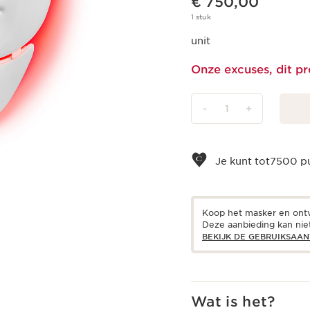
€ 750,00
1 stuk
unit
Onze excuses, dit pr
-
1
+
Bekijk je winkelmandje
Je kunt tot
7500
pu
Koop het masker en ontv
Deze aanbieding kan nie
BEKIJK DE GEBRUIKSAAN
Wat is het?