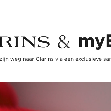
geoptimaliseerd LED-li
ondersteunen en de huid
De myLEDmask2 is eenvo
biedt een doeltreffend
stralende huid.
Innovatie
Geïnspireerd door pro
myLEDmask2 rode en na
apparaat voor gerichte 
Clarins & MyBlend
zijn weg naar Clarins via een exclusieve