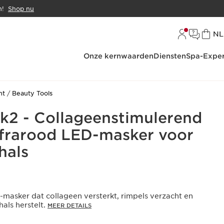
n!
Shop nu
Ta
NL
Onze kernwaarden
Diensten
Spa-Exper
ht
Beauty Tools
2 - Collageenstimulerend
nfrarood LED-masker voor
hals
masker dat collageen versterkt, rimpels verzacht en
hals herstelt.
MEER DETAILS