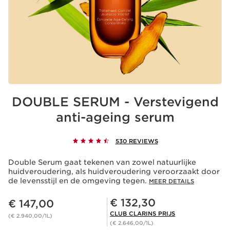
DOUBLE SERUM - Verstevigend
anti-ageing serum
530 REVIEWS
Double Serum gaat tekenen van zowel natuurlijke
huidveroudering, als huidveroudering veroorzaakt door
de levensstijl en de omgeving tegen.
MEER DETAILS
Dit is nu de prijs € 147,00
Club Clarins Prijs € 132,30
€ 132,30
€ 147,00
CLUB CLARINS PRIJS
(€ 2.940,00/1L)
(€ 2.646,00/1L)