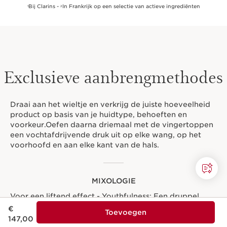
Bij Clarins -
In Frankrijk op een selectie van actieve ingrediënten
1
2
Exclusieve aanbrengmethodes
Draai aan het wieltje en verkrijg de juiste hoeveelheid
product op basis van je huidtype, behoeften en
voorkeur.Oefen daarna driemaal met de vingertoppen
een vochtafdrijvende druk uit op elke wang, op het
voorhoofd en aan elke kant van de hals.
MIXOLOGIE
Voor een liftend effect - Youthfulness: Een druppel
Dit is nu de prijs € 147,00
Double Serum gemengd met het V Shaping Facial Lift
€
Toevoegen
serum.
147,00
Voor een stralende huid - Oxygene Shot: een druppel