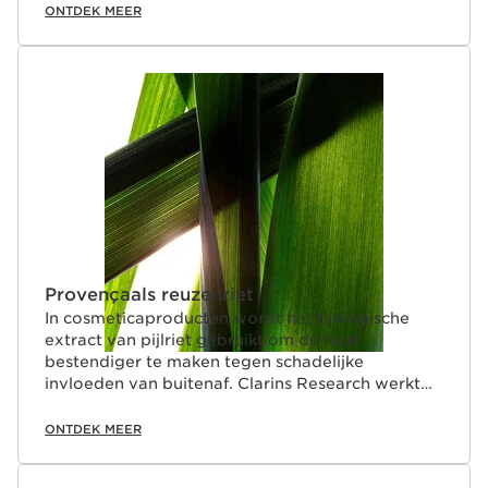
ONTDEK MEER
Provençaals reuzenriet
In cosmeticaproducten wordt het biologische
extract van pijlriet gebruikt om de huid
bestendiger te maken tegen schadelijke
invloeden van buitenaf. Clarins Research werkt
volgens een baanbrekende methode op het
gebied van schoonheid en huidverzorging.
ONTDEK MEER