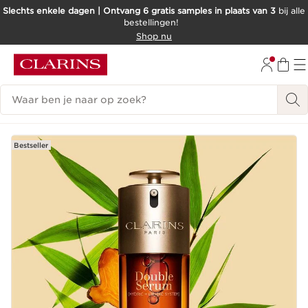
Slechts enkele dagen | Ontvang 6 gratis samples in plaats van 3
bij alle
bestellingen!
DOORGAAN NAAR INHOUD
Shop nu
GA NAAR DE VOETTEKST
Zoekgeschiedenis
Bestseller