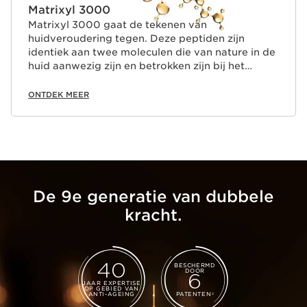
Matrixyl 3000
Matrixyl 3000 gaat de tekenen van
huidveroudering tegen. Deze peptiden zijn
identiek aan twee moleculen die van nature in de
huid aanwezig zijn en betrokken zijn bij het
regeneratieproces van de huid. Ze worden
gecombineerd met palmitoyl van natuurlijke
ONTDEK MEER
oorsprong, zodat ze in grotere hoevelheden
door de huid kunnen worden opgenomen.
De 9e generatie van dubbele
kracht.
40
BESCHERMD
DOOR
6
JAAR EXPERTISE
OP GEBIED VAN
ANTI-AGEING
PATENTEN
2