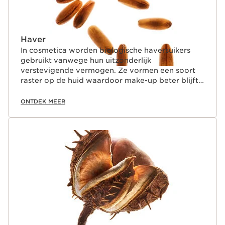
Haver
In cosmetica worden biologische haversuikers
gebruikt vanwege hun uitzonderlijk
verstevigende vermogen. Ze vormen een soort
raster op de huid waardoor make-up beter blijft
zitten. Bovendien versterken ze de wimpers op
natuurlijke wijze.
ONTDEK MEER