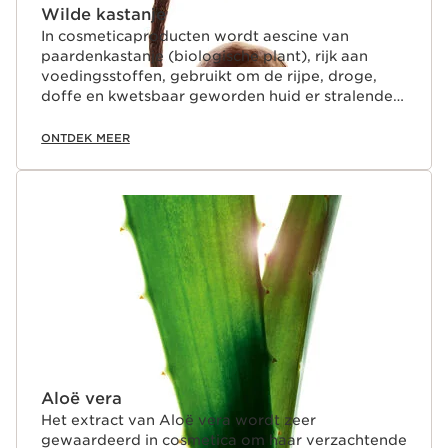
Wilde kastanje
In cosmeticaproducten wordt aescine van
paardenkastanje (biologische plant), rijk aan
voedingsstoffen, gebruikt om de rijpe, droge,
doffe en kwetsbaar geworden huid er stralender
en vitaler uit te laten zien.
ONTDEK MEER
Aloë vera
Het extract van Aloë vera wordt zeer
gewaardeerd in cosmetica om haar verzachtende