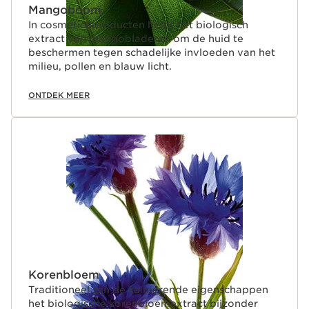
Mangoboom
In cosmeticaproducten helpt het biologisch
extract van mangobladeren om de huid te
beschermen tegen schadelijke invloeden van het
milieu, pollen en blauw licht.
ONTDEK MEER
Korenbloem
Traditioneel zijn de kalmerende eigenschappen
het biologische korenbloemextract bijzonder