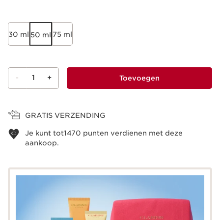
30 ml
75 ml
50 ml
-
1
+
Toevoegen
Bekijk je winkelmandje
GRATIS VERZENDING
Je kunt tot
1470
punten verdienen met deze
aankoop.