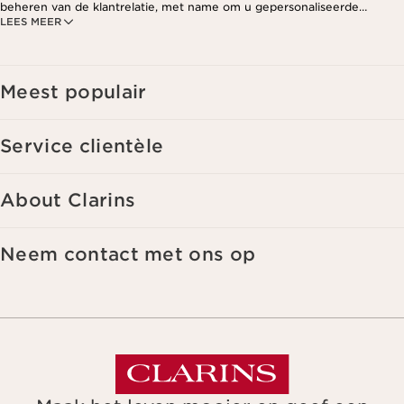
beheren van de klantrelatie, met name om u gepersonaliseerde
LEES MEER
aanbiedingen te kunnen sturen op basis van uw eerdere aankopen en
interesses. Voor meer informatie, zie ons privacybeleid.
Meest populair
Service clientèle
About Clarins
Neem contact met ons op