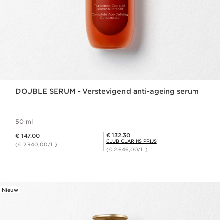
DOUBLE SERUM - Verstevigend anti-ageing serum
50 ml
Dit is nu de prijs € 147,00
Club Clarins Prijs € 132,30
€ 132,30
€ 147,00
CLUB CLARINS PRIJS
(€ 2.940,00/1L)
(€ 2.646,00/1L)
Nieuw