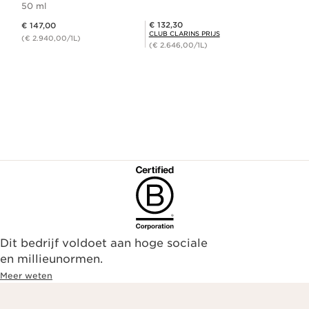
50 ml
Dit is nu de prijs € 147,00
Club Clarins Prijs € 132,30
€ 132,30
€ 147,00
CLUB CLARINS PRIJS
(€ 2.940,00/1L)
(€ 2.646,00/1L)
Dit bedrijf voldoet aan hoge sociale
en millieunormen.
Meer weten