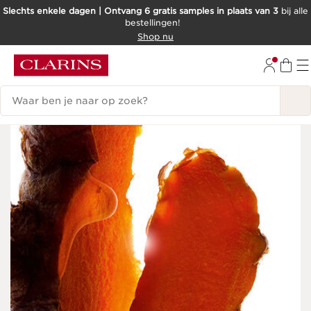
Slechts enkele dagen | Ontvang 6 gratis samples in plaats van 3
bij alle
bestellingen!
DOORGAAN NAAR INHOUD
Shop nu
GA NAAR DE VOETTEKST
Zoekgeschiedenis