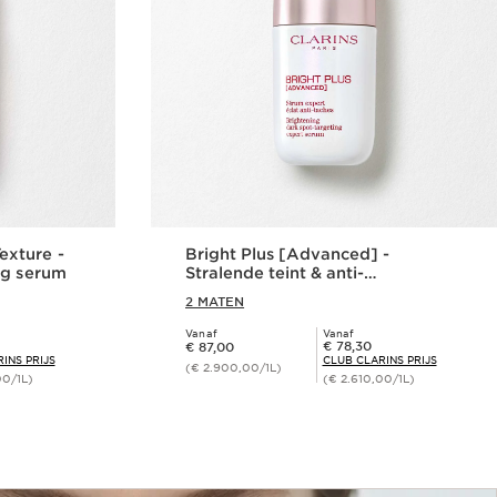
xture -
Bright Plus [Advanced] -
ng serum
Stralende teint & anti-
pigmentvlekken serum
2 MATEN
Vanaf
Vanaf
Dit is nu de prijs € 87,00
Club Clarins Prijs € 78,30
€ 78,30
€ 87,00
INS PRIJS
CLUB CLARINS PRIJS
(€ 2.900,00/1L)
00/1L)
(€ 2.610,00/1L)
len
Snel bestellen