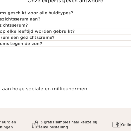
Onze experts geven antwoord
ums geschikt voor alle huidtypes?
ezichtsserum aan?
ezichtsserum?
p elke leeftijd worden gebruikt?
erum een gezichtscrème?
rums tegen de zon?
t aan hoge sociale en millieunormen.
r euro en
3 gratis samples naar keuze bij
Onli
oningen
elke bestelling