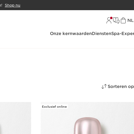
n!
Shop nu
Ta
NL
Onze kernwaarden
Diensten
Spa-Exper
Sorteren op
Exclusief online