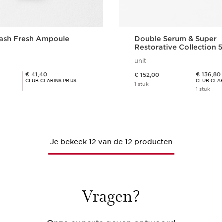
lash Fresh Ampoule
Double Serum & Super
Restorative Collection 5
ageing densiteitsprog
unit
Dit is nu de prijs € 152,00
Club Clarins Prijs € 41,40
Club Clarins Prijs € 136,80
€ 41,40
€ 136,80
€ 152,00
CLUB CLARINS PRIJS
CLUB CLAR
1 stuk
1 stuk
Snel bestellen
Snel bestel
Je bekeek 12 van de 12 producten
Vragen?