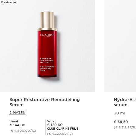
Bestseller
Super Restorative Remodelling
Hydra-Ess
Serum
serum
2 MATEN
30 ml
Dit is nu de prijs € 69,50
Vanaf
Vanaf
€ 69,50
Dit is nu de prijs € 144,00
Club Clarins Prijs € 129,60
€ 129,60
€ 144,00
(€ 2.316,67/1L
CLUB CLARINS PRIJS
(€ 4.800,00/1L)
(€ 4.320,00/1L)