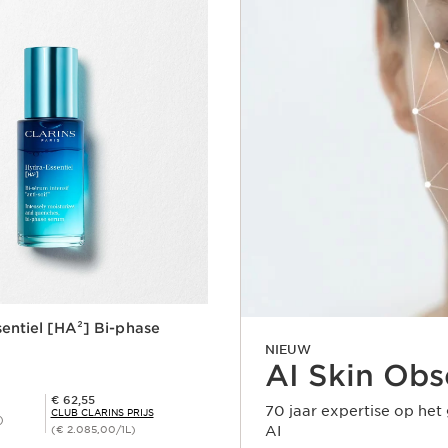
entiel [HA²] Bi-phase
NIEUW
AI Skin Obs
Club Clarins Prijs € 62,55
€ 62,55
70 jaar expertise op het
CLUB CLARINS PRIJS
)
AI
(€ 2.085,00/1L)