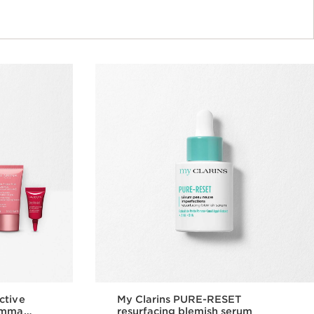
ctive
My Clarins PURE-RESET
ramma
resurfacing blemish serum