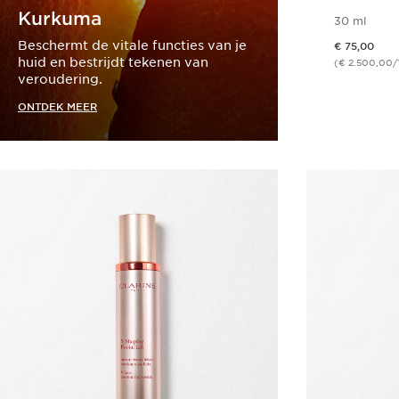
Kurkuma
30 ml
Dit is nu de prijs € 75,00
Beschermt de vitale functies van je
€ 75,00
huid en bestrijdt tekenen van
(€ 2.500,00/
veroudering.
ONTDEK MEER