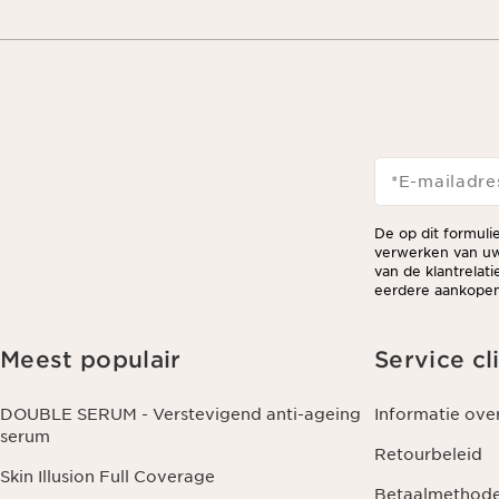
*E-mailadre
De op dit formuli
verwerken van uw
van de klantrelat
eerdere aankopen 
Meest populair
Service cl
DOUBLE SERUM - Verstevigend anti-ageing
Informatie ove
serum
Retourbeleid
Skin Illusion Full Coverage
Betaalmethod