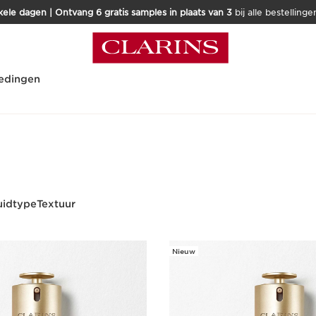
kele dagen | Ontvang 6 gratis samples in plaats van 3
bij alle bestellinge
edingen
uidtype
Textuur
Nieuw