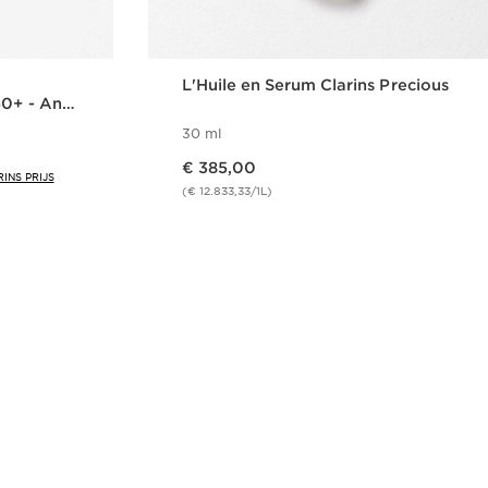
L'Huile en Serum Clarins Precious
0+ - Anti-
ramma
30 ml
Dit is nu de prijs € 385,00
€ 385,00
INS PRIJS
(€ 12.833,33/1L)
len
Snel bestellen