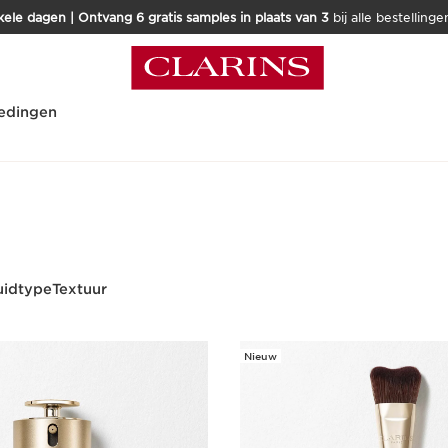
kele dagen | Ontvang 6 gratis samples in plaats van 3
bij alle bestellinge
edingen
uidtype
Textuur
Nieuw