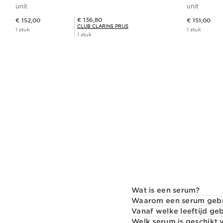
ageing densiteitsprogramma
verstevi
unit
unit
Dit is nu de prijs € 152,00
Dit is nu de prijs € 151,00
Club Clarins Prijs € 136,80
€ 136,80
€ 152,00
€ 151,00
CLUB CLARINS PRIJS
1 stuk
1 stuk
1 stuk
Snel bestellen
Wat is een serum?
Waarom een serum geb
Vanaf welke leeftijd ge
Welk serum is geschikt 