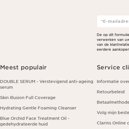
*E-mailadre
De op dit formuli
verwerken van uw
van de klantrelat
eerdere aankopen 
Meest populair
Service cl
DOUBLE SERUM - Verstevigend anti-ageing
Informatie ove
serum
Retourbeleid
Skin Illusion Full Coverage
Betaalmethod
Hydrating Gentle Foaming Cleanser
Volg mijn beste
Blue Orchid Face Treatment Oil -
Clarins Online
gedehydrateerde huid