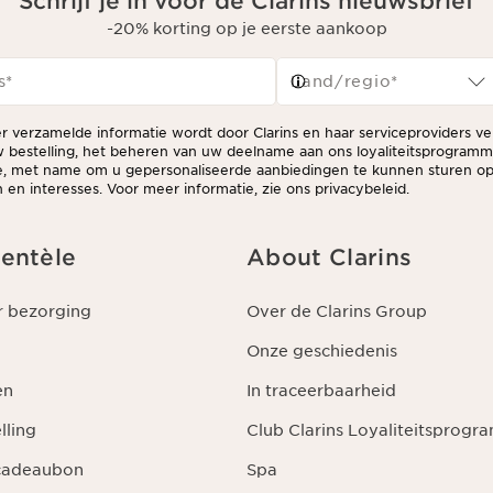
Schrijf je in voor de Clarins nieuwsbrief
-20% korting op je eerste aankoop
s
*
Land/regio*
er verzamelde informatie wordt door Clarins en haar serviceproviders v
 bestelling, het beheren van uw deelname aan ons loyaliteitsprogram
ie, met name om u gepersonaliseerde aanbiedingen te kunnen sturen op
en interesses. Voor meer informatie, zie ons privacybeleid.
ientèle
About Clarins
r bezorging
Over de Clarins Group
Onze geschiedenis
en
In traceerbaarheid
lling
Club Clarins Loyaliteitsprog
 cadeaubon
Spa