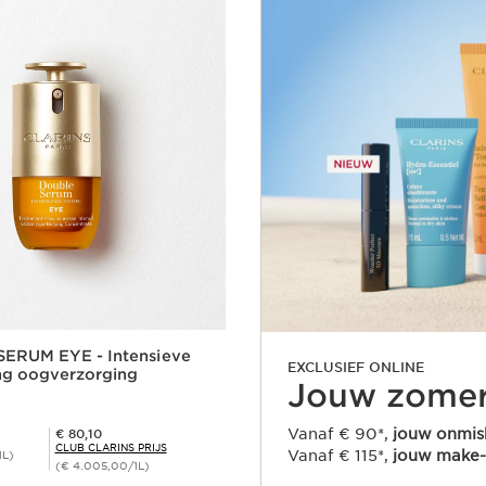
ERUM EYE - Intensieve
EXCLUSIEF ONLINE
ng oogverzorging
Jouw zomer
Club Clarins Prijs € 80,10
Vanaf € 90*,
jouw onmisb
€ 80,10
CLUB CLARINS PRIJS
Vanaf € 115*,
jouw make-
1L)
(€ 4.005,00/1L)