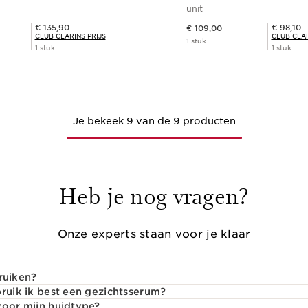
gingsprogramma
unit
Dit is nu de prijs € 109,00
Club Clarins Prijs € 135,90
Club Clarins Prijs € 98,10
€ 135,90
€ 98,10
€ 109,00
CLUB CLARINS PRIJS
CLUB CLAR
1 stuk
1 stuk
1 stuk
Snel bestellen
Snel bestel
Je bekeek 9 van de 9 producten
Heb je nog vragen?
Onze experts staan voor je klaar
ruiken?
bruik ik best een gezichtsserum?
voor mijn huidtype?