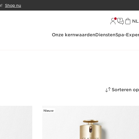
n!
Shop nu
Ta
NL
Onze kernwaarden
Diensten
Spa-Exper
Sorteren op
Nieuw