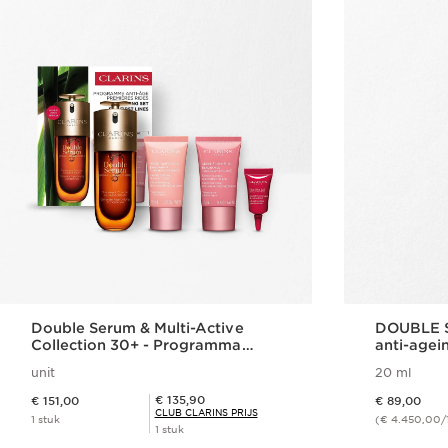
Double Serum & Multi-Active
DOUBLE S
Collection 30+ - Programma
anti-agei
tegen huidveroudering en eerste
unit
20 ml
rimpels
Dit is nu de prijs € 151,00
Dit is nu de prijs € 89,00
Club Clarins Prijs € 135,90
€ 135,90
€ 151,00
€ 89,00
CLUB CLARINS PRIJS
1 stuk
(€ 4.450,00/
1 stuk