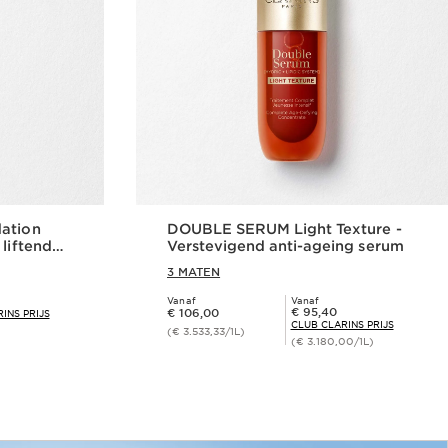
dation
DOUBLE SERUM Light Texture -
liftend
Verstevigend anti-ageing serum
3 MATEN
Vanaf
Vanaf
Dit is nu de prijs € 106,00
Club Clarins Prijs € 95,40
€ 95,40
€ 106,00
INS PRIJS
CLUB CLARINS PRIJS
(€ 3.533,33/1L)
(€ 3.180,00/1L)
len
Snel bestellen