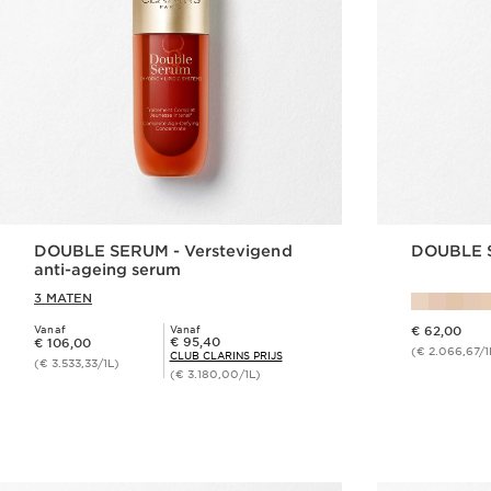
DOUBLE SERUM - Verstevigend
DOUBLE 
anti-ageing serum
3 MATEN
Dit is nu de prijs € 62,00
Vanaf
Vanaf
€ 62,00
Dit is nu de prijs € 106,00
Club Clarins Prijs € 95,40
€ 95,40
€ 106,00
(€ 2.066,67/1
CLUB CLARINS PRIJS
(€ 3.533,33/1L)
(€ 3.180,00/1L)
Snel bestellen