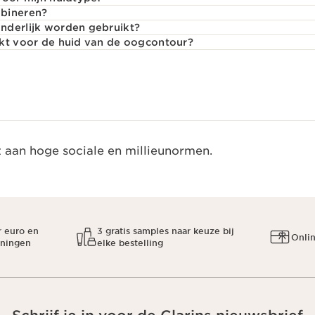
mbineren?
nderlijk worden gebruikt?
ikt voor de huid van de oogcontour?
t aan hoge sociale en millieunormen.
r euro en
3 gratis samples naar keuze bij
Onli
oningen
elke bestelling