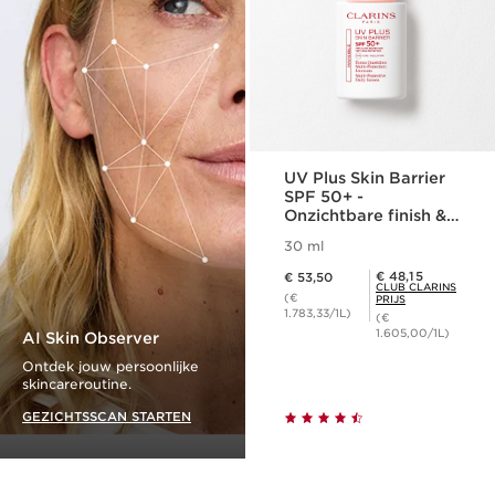
UV Plus Skin Barrier
SPF 50+ -
Onzichtbare finish &
multi-bescherming
30 ml
Dit is nu de prijs € 53,50
Club Clarins Prijs € 48,15
€ 48,15
€ 53,50
CLUB CLARINS
(€
PRIJS
1.783,33/1L)
(€
1.605,00/1L)
AI Skin Observer
Ontdek jouw persoonlijke
skincareroutine.
GEZICHTSSCAN STARTEN