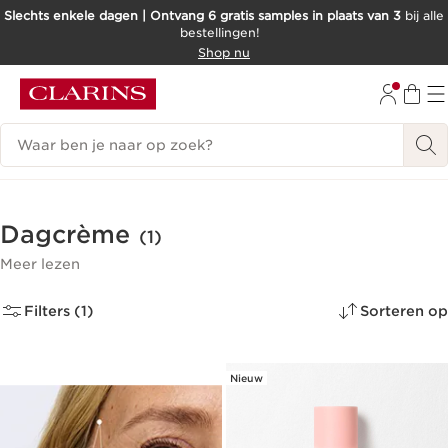
Slechts enkele dagen | Ontvang 6 gratis samples in plaats van 3
bij alle
bestellingen!
DOORGAAN NAAR INHOUD
Shop nu
GA NAAR DE VOETTEKST
Zoekgeschiedenis
Dagcrème
(1)
Meer lezen
Filters (1)
Sorteren op
Nieuw