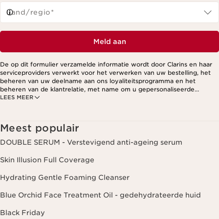
Land/regio*
Meld aan
De op dit formulier verzamelde informatie wordt door Clarins en haar
serviceproviders verwerkt voor het verwerken van uw bestelling, het
beheren van uw deelname aan ons loyaliteitsprogramma en het
beheren van de klantrelatie, met name om u gepersonaliseerde
LEES MEER
aanbiedingen te kunnen sturen op basis van uw eerdere aankopen en
interesses. Voor meer informatie, zie ons privacybeleid.
Meest populair
DOUBLE SERUM - Verstevigend anti-ageing serum
Skin Illusion Full Coverage
Hydrating Gentle Foaming Cleanser
Blue Orchid Face Treatment Oil - gedehydrateerde huid
Black Friday