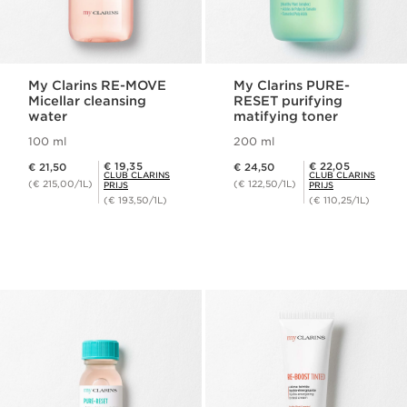
My Clarins RE-MOVE
My Clarins PURE-
Micellar cleansing
RESET purifying
water
matifying toner
100 ml
200 ml
Dit is nu de prijs € 21,50
Dit is nu de prijs € 24,50
Club Clarins Prijs € 19,35
Club Clarins Prijs € 22,05
€ 19,35
€ 22,05
€ 21,50
€ 24,50
CLUB CLARINS
CLUB CLARINS
(€ 215,00/1L)
(€ 122,50/1L)
PRIJS
PRIJS
(€ 193,50/1L)
(€ 110,25/1L)