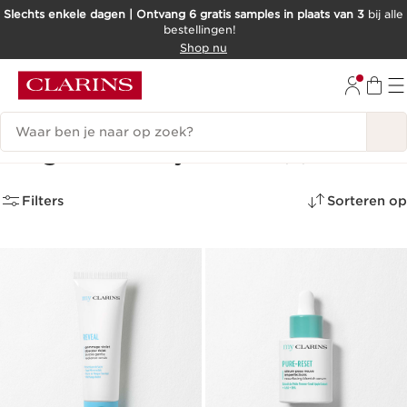
Slechts enkele dagen | Ontvang 6 gratis samples in plaats van 3
bij alle
bestellingen!
DOORGAAN NAAR INHOUD
Shop nu
GA NAAR DE VOETTEKST
Zoekgeschiedenis
Jonge huid - My Clarins
(11)
Filters
Sorteren op