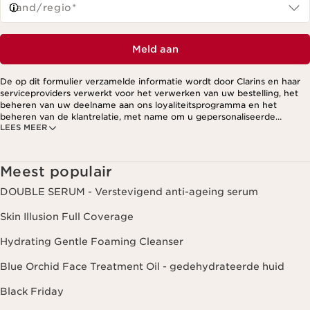
Land/regio*
Meld aan
De op dit formulier verzamelde informatie wordt door Clarins en haar
serviceproviders verwerkt voor het verwerken van uw bestelling, het
beheren van uw deelname aan ons loyaliteitsprogramma en het
beheren van de klantrelatie, met name om u gepersonaliseerde
LEES MEER
aanbiedingen te kunnen sturen op basis van uw eerdere aankopen en
interesses. Voor meer informatie, zie ons privacybeleid.
Meest populair
DOUBLE SERUM - Verstevigend anti-ageing serum
Skin Illusion Full Coverage
Hydrating Gentle Foaming Cleanser
Blue Orchid Face Treatment Oil - gedehydrateerde huid
Black Friday