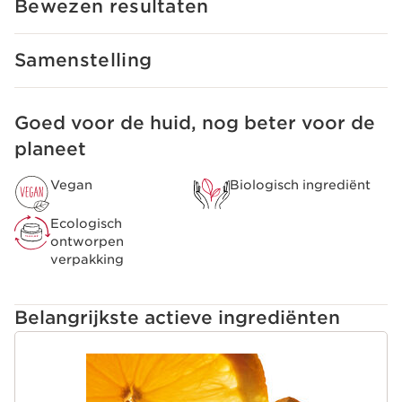
Bewezen resultaten
Samenstelling
Goed voor de huid, nog beter voor de
DOORGAAN NAAR INHOUD
planeet
Vegan
Biologisch ingrediënt
Ecologisch
ontworpen
verpakking
Belangrijkste actieve ingrediënten
DOORGAAN NAAR INHOUD