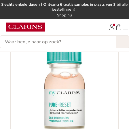
Slechts enkele dagen | Ontvang 6 gratis samples in plaats van 3
bij alle
bestellingen!
DOORGAAN NAAR INHOUD
Shop nu
GA NAAR DE VOETTEKST
Zoekgeschiedenis