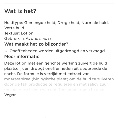
Wat is het?
Huidtype:
Gemengde huid, Droge huid, Normale huid,
Vette huid
Textuur:
Lotion
Gebruik:
‘s Avonds.
HOE?
Wat maakt het zo bijzonder?
Oneffenheden worden uitgedroogd en vervaagd
Meer informatie
Deze lotion met een gerichte werking zuivert de huid
plaatselijk en droogt oneffenheden uit gedurende de
nacht. De formule is verrijkt met extract van
moerasspirea (biologische plant) om de huid te zuiveren
door de talgproductie te reguleren en met salicylzuur
om het verschijnen van oneffenheden tegen te gaan.
Vegan.
Voorzorg gebruik
Plaatselijk aanbrengen op oneffenheden.