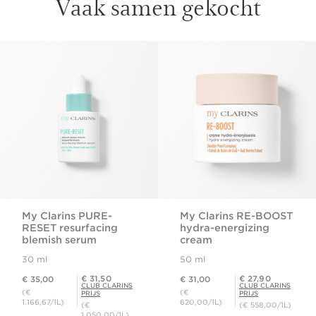
Vaak samen gekocht
DOORGAAN NAAR INHOUD
My Clarins PURE-
My Clarins RE-BOOST
RESET resurfacing
hydra-energizing
blemish serum
cream
30 ml
50 ml
Dit is nu de prijs € 35,00
Dit is nu de prijs € 31,00
Club Clarins Prijs € 31,50
Club Clarins Prijs € 27,90
€ 31,50
€ 27,90
€ 35,00
€ 31,00
CLUB CLARINS
CLUB CLARINS
(€
(€
PRIJS
PRIJS
1.166,67/1L)
620,00/1L)
(€
(€ 558,00/1L)
1.050,00/1L)