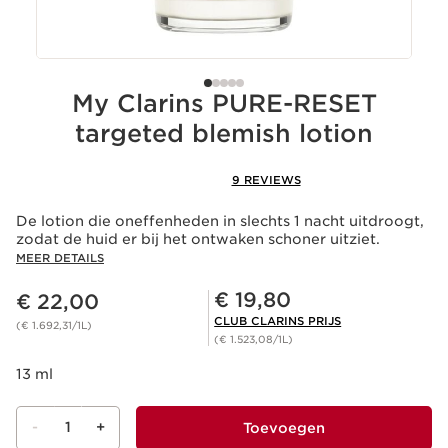
My Clarins PURE-RESET
targeted blemish lotion
9 REVIEWS
De lotion die oneffenheden in slechts 1 nacht uitdroogt,
zodat de huid er bij het ontwaken schoner uitziet.
MEER DETAILS
Dit is nu de prijs € 22,00
Club Clarins Prijs € 19,80
€ 19,80
€ 22,00
CLUB CLARINS PRIJS
(€ 1.692,31/1L)
(€ 1.523,08/1L)
13 ml
-
1
+
Toevoegen