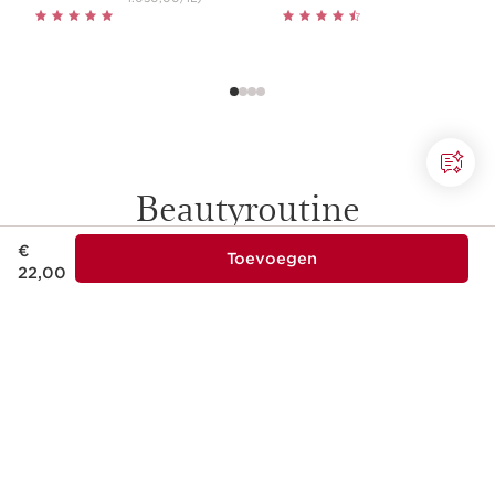
Beautyroutine
Dit is nu de prijs € 22,00
€
Toevoegen
22,00
Re-charge
Re-boost
DOORGAAN NAAR INHOUD
1
2