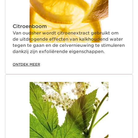
Citroenboom
Van oudsher wordt citroenextract gebruikt om
de uitdrogende effecten van kalkhoudend water
tegen te gaan en de celvernieuwing te stimuleren
dankzij zijn exfoliërende eigenschappen.
ONTDEK MEER