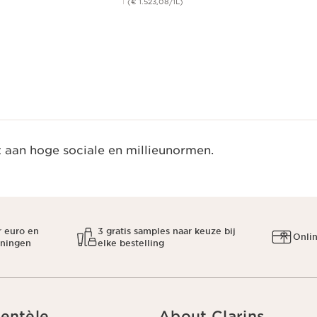
(€ 1.523,08/1L)
Snel bestellen
t aan hoge sociale en millieunormen.
r euro en
3 gratis samples naar keuze bij
Onli
oningen
elke bestelling
ientèle
About Clarins