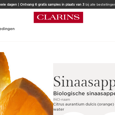
kele dagen | Ontvang 6 gratis samples in plaats van 3
bij alle bestellinge
edingen
Sinaasap
Biologische sinaasappe
INCI-naam
Citrus aurantium dulcis (orange) 
water