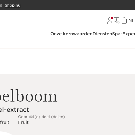
n!
Shop nu
Ta
NL
Onze kernwaarden
Diensten
Spa-Exper
pelboom
l-extract
Gebruikt(e) deel (delen)
fruit
Fruit