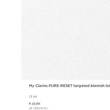
My Clarins PURE-RESET targeted blemish lo
13 ml
Dit is nu de prijs € 22,00
€ 22,00
(€ 1.692,31/1L)