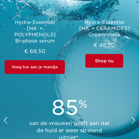
Hydra-Essentiel
Hydra-Essentiel
[HA
+
[HA
+ CERAMIDES]
²
²
POLYPHENOLS]
Cream-mask
Bi-phase serum
€ 48,50
€ 69,50
Shop nu
Voeg toe aan je mandje
85
%
van de vrouwen geeft aan dat
de huid er weer stralend
uitziet*.