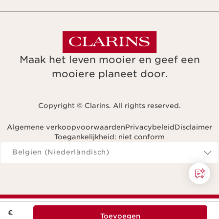
Maak het leven mooier en geef een
mooiere planeet door.
Copyright © Clarins. All rights reserved.
Algemene verkoopvoorwaarden
Privacybeleid
Disclaimer
Toegankelijkheid: niet conform
Navigeren naar
Belgien (Niederländisch)
Dit is nu de prijs € 69,50
€
Toevoegen