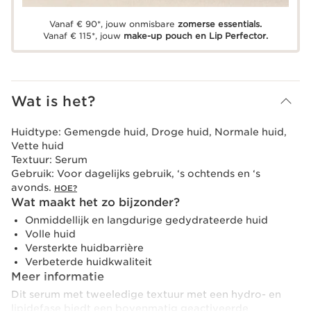
Vanaf € 90*, jouw onmisbare
zomerse essentials.
Vanaf € 115*, jouw
make-up pouch en Lip Perfector.
Wat is het?
Huidtype:
Gemengde huid, Droge huid, Normale huid,
Vette huid
Textuur:
Serum
Gebruik:
Voor dagelijks gebruik, ‘s ochtends en ‘s
avonds.
HOE?
Wat maakt het zo bijzonder?
Onmiddellijk en langdurige gedydrateerde huid
Volle huid
Versterkte huidbarrière
Verbeterde huidkwaliteit
Meer informatie
Dit serum met tweeledige textuur met een hydro- en
lipidefase biedt een bovenmatig geactiveerde