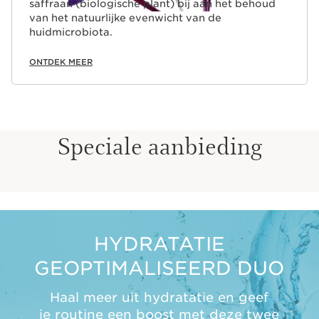
saffraan (biologische plant) bij aan het behoud
van het natuurlijke evenwicht van de
huidmicrobiota.
ONTDEK MEER
Speciale aanbieding
HYDRATATIE
GEOPTIMALISEERD DUO
Haal meer uit hydratatie en geef
je routine een boost met deze twee