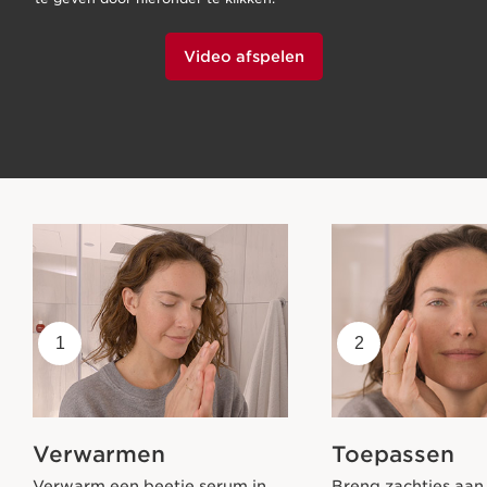
Video afspelen
1
2
Verwarmen
Toepassen
Verwarm een beetje serum in
Breng zachtjes aan