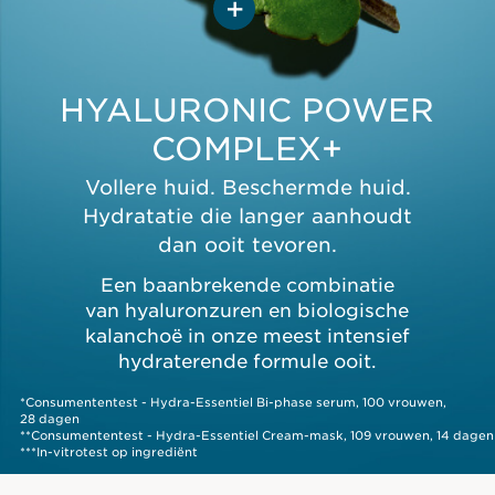
en houdt watermoleculen vast,
waardoor de huid
er van binnenuit voller zal uitzien
BIOLOGISCHE KALANCHOË
HYALURONIC POWER
Biologische kalanchoë stimuleert
COMPLEX+
de synthese van hyaluronzuur,
waardoor
Vollere huid. Beschermde huid.
de hydratatiemechanismen
Hydratatie die langer aanhoudt
van de huid van binnenuit
worden versterkt.
dan ooit tevoren.
Een baanbrekende combinatie
van hyaluronzuren en biologische
kalanchoë in onze meest intensief
hydraterende formule ooit.
*Consumententest - Hydra-Essentiel Bi-phase serum, 100 vrouwen,
28 dagen
**Consumententest - Hydra-Essentiel Cream-mask, 109 vrouwen, 14 dagen
***In-vitrotest op ingrediënt