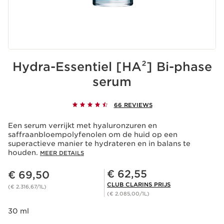
Hydra-Essentiel [HA²] Bi-phase
serum
66 REVIEWS
Een serum verrijkt met hyaluronzuren en
saffraanbloempolyfenolen om de huid op een
superactieve manier te hydrateren en in balans te
houden.
MEER DETAILS
Dit is nu de prijs € 69,50
Club Clarins Prijs € 62,55
€ 62,55
€ 69,50
CLUB CLARINS PRIJS
(€ 2.316,67/1L)
(€ 2.085,00/1L)
30 ml