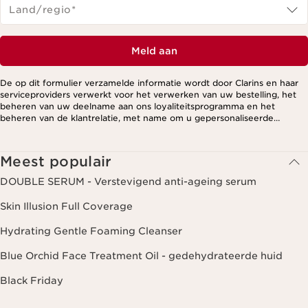
Land/regio*
Meld aan
De op dit formulier verzamelde informatie wordt door Clarins en haar
serviceproviders verwerkt voor het verwerken van uw bestelling, het
beheren van uw deelname aan ons loyaliteitsprogramma en het
beheren van de klantrelatie, met name om u gepersonaliseerde
aanbiedingen te kunnen sturen op basis van uw eerdere aankopen en
interesses. Voor meer informatie, zie ons privacybeleid.
Meest populair
DOUBLE SERUM - Verstevigend anti-ageing serum
Skin Illusion Full Coverage
Hydrating Gentle Foaming Cleanser
Blue Orchid Face Treatment Oil - gedehydrateerde huid
Black Friday