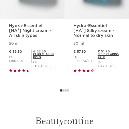
Hydra-Essentiel
Hydra-Essentiel
[HA²] Night cream -
[HA²] Silky cream -
All skin types
Normal to dry skin
50 ml
50 ml
Dit is nu de prijs € 59,50
Dit is nu de prijs € 57,50
Club Clarins Prijs € 53,55
Club Clarins Prijs € 51,75
€ 53,55
€ 51,75
€ 59,50
€ 57,50
CLUB CLARINS
CLUB CLARINS
(€
(€
PRIJS
PRIJS
1.190,00/1L)
1.150,00/1L)
(€
(€
1.071,00/1L)
1.035,00/1L)
Beautyroutine