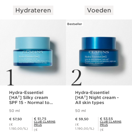
Hydrateren
Voeden
DOORGAAN NAAR INHOUD
Bestseller
1
2
Hydra-Essentiel
Hydra-Essentiel
[HA²] Silky cream
[HA²] Night cream -
SPF 15 - Normal to
All skin types
dry skin
50 ml
50 ml
Dit is nu de prijs € 57,50
Dit is nu de prijs € 59,50
Club Clarins Prijs € 51,75
Club Clarins Prijs € 53,55
€ 51,75
€ 53,55
€ 57,50
€ 59,50
CLUB CLARINS
CLUB CLARINS
(€
(€
PRIJS
PRIJS
1.150,00/1L)
1.190,00/1L)
(€
(€