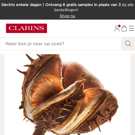
Slechts enkele dagen | Ontvang 6 gratis samples in plaats van 3
bij alle
bestellingen!
DOORGAAN NAAR INHOUD
Shop nu
GA NAAR DE VOETTEKST
Zoekgeschiedenis