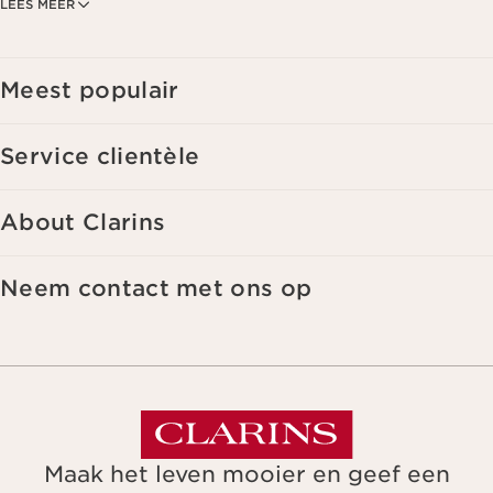
LEES MEER
aanbiedingen te kunnen sturen op basis van uw eerdere aankopen en
interesses. Voor meer informatie, zie ons privacybeleid.
Meest populair
Service clientèle
About Clarins
Neem contact met ons op
Maak het leven mooier en geef een