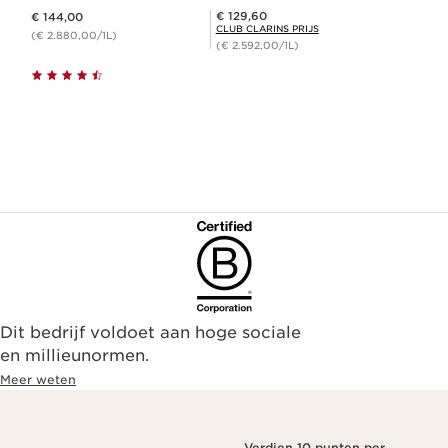
Dit is nu de prijs € 144,00
Club Clarins Prijs € 129,60
€ 129,60
€ 144,00
CLUB CLARINS PRIJS
(€ 2.880,00/1L)
(€ 2.592,00/1L)
Dit bedrijf voldoet aan hoge sociale
en millieunormen.
Meer weten
Verdien 10 punten per