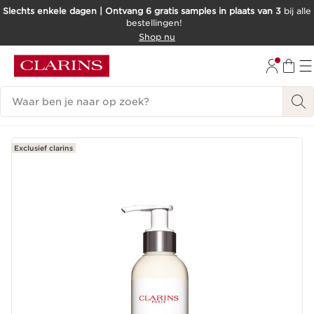
Slechts enkele dagen | Ontvang 6 gratis samples in plaats van 3
bij alle
bestellingen!
DOORGAAN NAAR INHOUD
Shop nu
GA NAAR DE VOETTEKST
Zoekgeschiedenis
Exclusief clarins