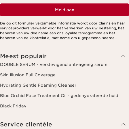
Meld aan
De op dit formulier verzamelde informatie wordt door Clarins en haar
serviceproviders verwerkt voor het verwerken van uw bestelling, het
beheren van uw deelname aan ons loyaliteitsprogramma en het
beheren van de klantrelatie, met name om u gepersonaliseerde
aanbiedingen te kunnen sturen op basis van uw eerdere aankopen en
interesses. Voor meer informatie, zie ons privacybeleid.
Meest populair
DOUBLE SERUM - Verstevigend anti-ageing serum
Skin Illusion Full Coverage
Hydrating Gentle Foaming Cleanser
Blue Orchid Face Treatment Oil - gedehydrateerde huid
Black Friday
Service clientèle