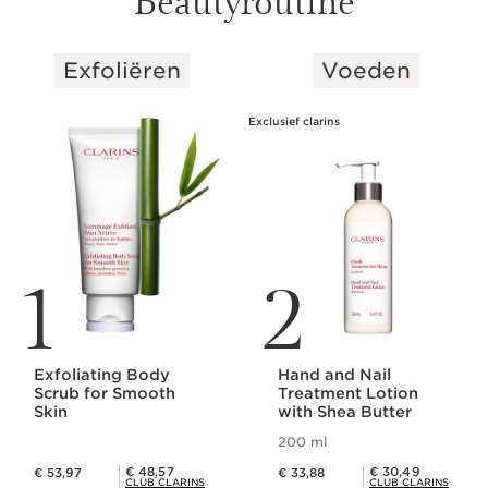
Exfoliëren
Voeden
DOORGAAN NAAR INHOUD
Exclusief clarins
1
2
Exfoliating Body
Hand and Nail
Scrub for Smooth
Treatment Lotion
Skin
with Shea Butter
200 ml
Dit is nu de prijs € 53,97
Dit is nu de prijs € 33,88
Club Clarins Prijs € 48,57
Club Clarins Prijs € 30,49
€ 48,57
€ 30,49
€ 53,97
€ 33,88
CLUB CLARINS
CLUB CLARINS