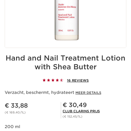
Hand and Nail Treatment Lotion
with Shea Butter
16 REVIEWS
Verzacht, beschermt, hydrateert
MEER DETAILS
Dit is nu de prijs € 33,88
Club Clarins Prijs € 30,49
€ 30,49
€ 33,88
CLUB CLARINS PRIJS
(€ 169,40/1L)
(€ 152,45/1L)
200 ml