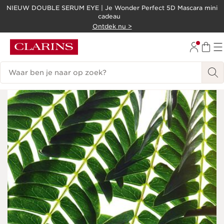
NIEUW DOUBLE SERUM EYE | Je Wonder Perfect 5D Mascara mini
cadeau
DOORGAAN NAAR INHOUD
Ontdek nu >
GA NAAR DE VOETTEKST
Zoekgeschiedenis