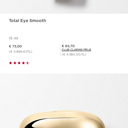
Total Eye Smooth
15 ml
Dit is nu de prijs € 73,00
Club Clarins Prijs € 65,70
€ 65,70
€ 73,00
CLUB CLARINS PRIJS
(€ 4.866,67/1L)
(€ 4.380,00/1L)