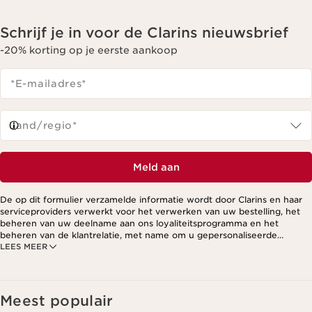
Schrijf je in voor de Clarins nieuwsbrief
-20% korting op je eerste aankoop
*E-mailadres
*
Land/regio*
Meld aan
De op dit formulier verzamelde informatie wordt door Clarins en haar
serviceproviders verwerkt voor het verwerken van uw bestelling, het
beheren van uw deelname aan ons loyaliteitsprogramma en het
beheren van de klantrelatie, met name om u gepersonaliseerde
LEES MEER
aanbiedingen te kunnen sturen op basis van uw eerdere aankopen en
interesses. Voor meer informatie, zie ons privacybeleid.
Meest populair