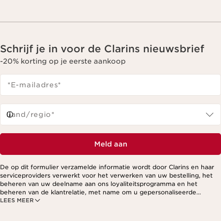
Schrijf je in voor de Clarins nieuwsbrief
-20% korting op je eerste aankoop
*E-mailadres
*
Land/regio*
Meld aan
De op dit formulier verzamelde informatie wordt door Clarins en haar
serviceproviders verwerkt voor het verwerken van uw bestelling, het
beheren van uw deelname aan ons loyaliteitsprogramma en het
beheren van de klantrelatie, met name om u gepersonaliseerde
LEES MEER
aanbiedingen te kunnen sturen op basis van uw eerdere aankopen en
interesses. Voor meer informatie, zie ons privacybeleid.