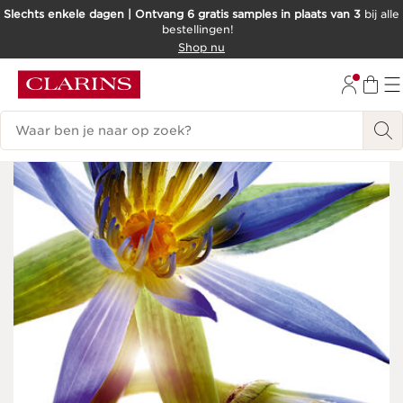
Slechts enkele dagen | Ontvang 6 gratis samples in plaats van 3
bij alle
bestellingen!
DOORGAAN NAAR INHOUD
Shop nu
GA NAAR DE VOETTEKST
Zoekgeschiedenis