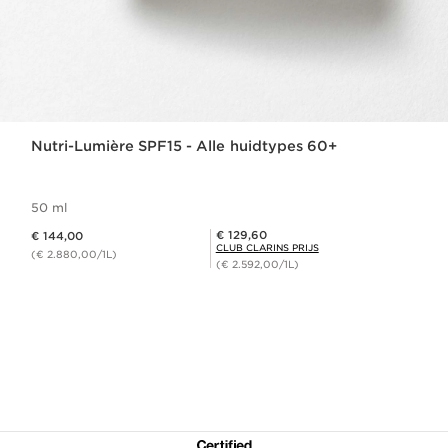
Nutri-Lumière SPF15 - Alle huidtypes 60+
50 ml
Dit is nu de prijs € 144,00
Club Clarins Prijs € 129,60
€ 129,60
€ 144,00
CLUB CLARINS PRIJS
(€ 2.880,00/1L)
(€ 2.592,00/1L)