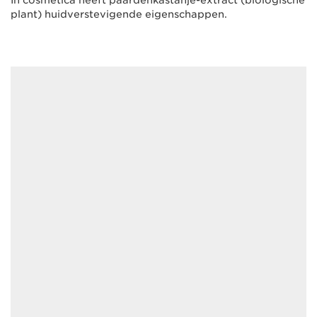
In cosmetica heeft paardenkastanje-extract (biologische
plant) huidverstevigende eigenschappen.