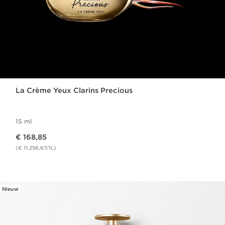
La Crème Yeux Clarins Precious
15 ml
Dit is nu de prijs € 168,85
€ 168,85
(€ 11.256,67/1L)
Nieuw