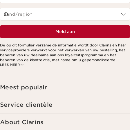
Land/regio*
Meld aan
De op dit formulier verzamelde informatie wordt door Clarins en haar
serviceproviders verwerkt voor het verwerken van uw bestelling, het
beheren van uw deelname aan ons loyaliteitsprogramma en het
beheren van de klantrelatie, met name om u gepersonaliseerde
LEES MEER
aanbiedingen te kunnen sturen op basis van uw eerdere aankopen en
interesses. Voor meer informatie, zie ons privacybeleid.
Meest populair
Service clientèle
About Clarins