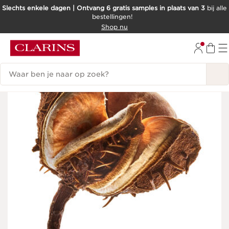
Slechts enkele dagen | Ontvang 6 gratis samples in plaats van 3
bij alle
bestellingen!
DOORGAAN NAAR INHOUD
Shop nu
GA NAAR DE VOETTEKST
Zoekgeschiedenis