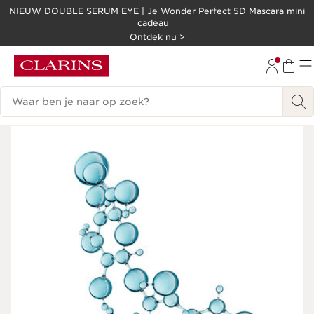
NIEUW DOUBLE SERUM EYE | Je Wonder Perfect 5D Mascara mini
cadeau
DOORGAAN NAAR INHOUD
Ontdek nu >
GA NAAR DE VOETTEKST
Zoekgeschiedenis