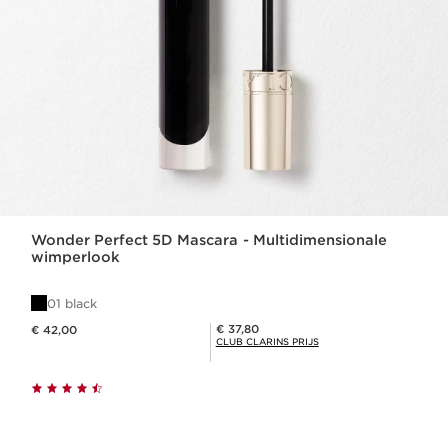
Wonder Perfect 5D Mascara - Multidimensionale
wimperlook
01 black
Dit is nu de prijs € 42,00
Club Clarins Prijs € 37,80
€ 37,80
€ 42,00
CLUB CLARINS PRIJS