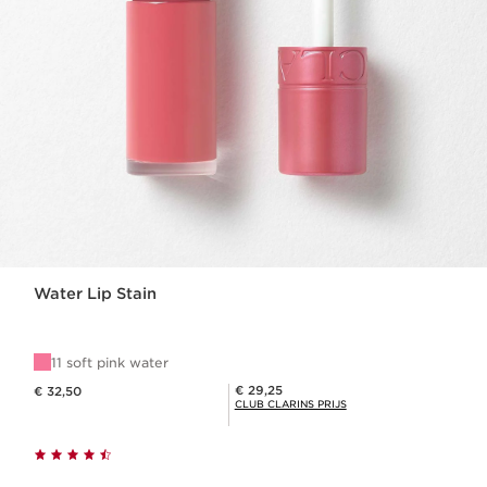
Water Lip Stain
11 soft pink water
Dit is nu de prijs € 32,50
Club Clarins Prijs € 29,25
€ 29,25
€ 32,50
CLUB CLARINS PRIJS