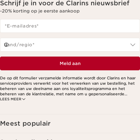
Schrijf je in voor de Clarins nieuwsbrief
-20% korting op je eerste aankoop
*E-mailadres
*
Land/regio*
Meld aan
De op dit formulier verzamelde informatie wordt door Clarins en haar
serviceproviders verwerkt voor het verwerken van uw bestelling, het
beheren van uw deelname aan ons loyaliteitsprogramma en het
beheren van de klantrelatie, met name om u gepersonaliseerde
LEES MEER
aanbiedingen te kunnen sturen op basis van uw eerdere aankopen en
interesses. Voor meer informatie, zie ons privacybeleid.
Meest populair