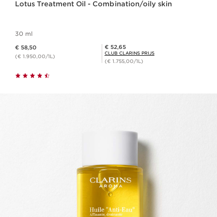
Lotus Treatment Oil - Combination/oily skin
30 ml
Dit is nu de prijs € 58,50
Club Clarins Prijs € 52,65
€ 52,65
€ 58,50
CLUB CLARINS PRIJS
(€ 1.950,00/1L)
(€ 1.755,00/1L)