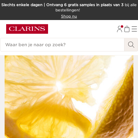
Slechts enkele dagen | Ontvang 6 gratis samples in plaats van 3
bij alle
bestellingen!
DOORGAAN NAAR INHOUD
Shop nu
GA NAAR DE VOETTEKST
Zoekgeschiedenis