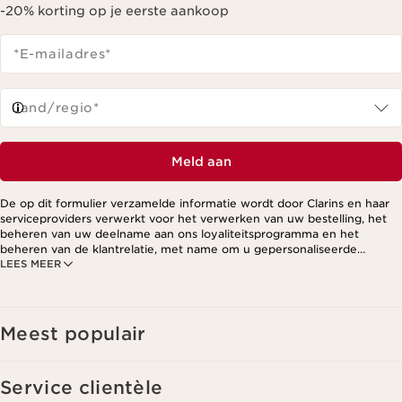
-20% korting op je eerste aankoop
*E-mailadres
*
Land/regio*
Meld aan
De op dit formulier verzamelde informatie wordt door Clarins en haar
serviceproviders verwerkt voor het verwerken van uw bestelling, het
beheren van uw deelname aan ons loyaliteitsprogramma en het
beheren van de klantrelatie, met name om u gepersonaliseerde
LEES MEER
aanbiedingen te kunnen sturen op basis van uw eerdere aankopen en
interesses. Voor meer informatie, zie ons privacybeleid.
Meest populair
Service clientèle