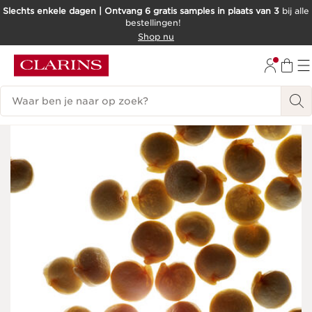
Slechts enkele dagen | Ontvang 6 gratis samples in plaats van 3
bij alle
bestellingen!
DOORGAAN NAAR INHOUD
Shop nu
GA NAAR DE VOETTEKST
Zoekgeschiedenis