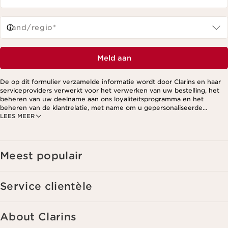
Land/regio*
Meld aan
De op dit formulier verzamelde informatie wordt door Clarins en haar
serviceproviders verwerkt voor het verwerken van uw bestelling, het
beheren van uw deelname aan ons loyaliteitsprogramma en het
beheren van de klantrelatie, met name om u gepersonaliseerde
LEES MEER
aanbiedingen te kunnen sturen op basis van uw eerdere aankopen en
interesses. Voor meer informatie, zie ons privacybeleid.
Meest populair
Service clientèle
About Clarins