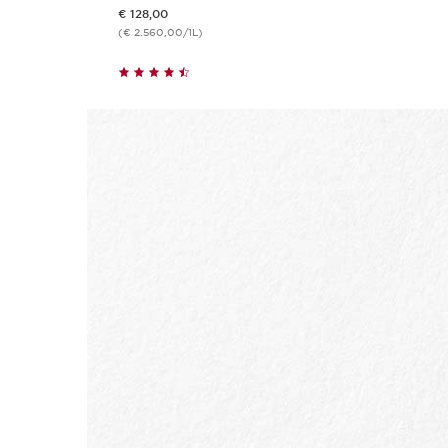
Dit is nu de prijs € 128,00
€ 128,00
(€ 2.560,00/1L)