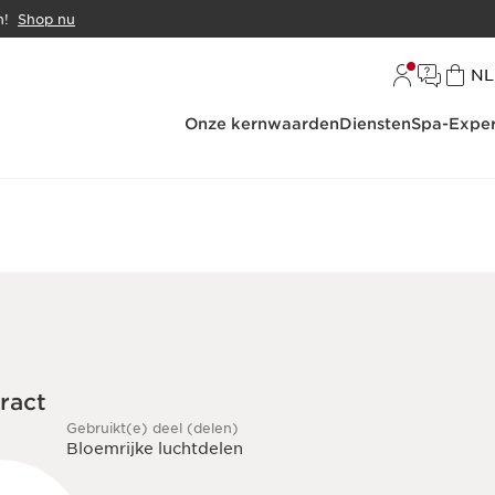
n!
Shop nu
Ta
NL
Onze kernwaarden
Diensten
Spa-Exper
tract
Gebruikt(e) deel (delen)
Bloemrijke luchtdelen