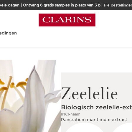
kele dagen | Ontvang 6 gratis samples in plaats van 3
bij alle bestellinge
edingen
Zeelelie
Biologisch zeelelie-ex
INCI-naam
Pancratium maritimum extract