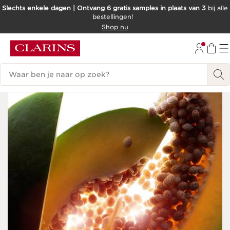
Slechts enkele dagen | Ontvang 6 gratis samples in plaats van 3
bij alle
bestellingen!
DOORGAAN NAAR INHOUD
Shop nu
GA NAAR DE VOETTEKST
Zoekgeschiedenis