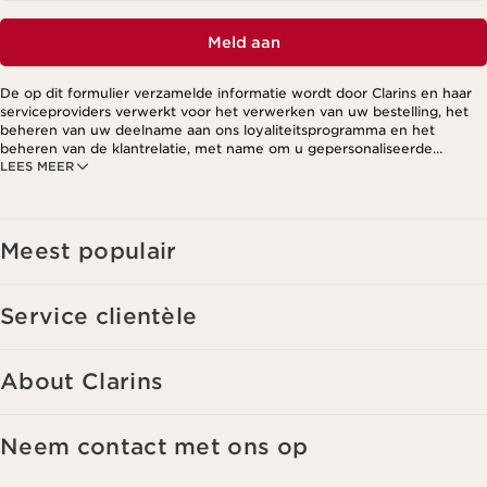
Meld aan
De op dit formulier verzamelde informatie wordt door Clarins en haar
serviceproviders verwerkt voor het verwerken van uw bestelling, het
beheren van uw deelname aan ons loyaliteitsprogramma en het
beheren van de klantrelatie, met name om u gepersonaliseerde
LEES MEER
aanbiedingen te kunnen sturen op basis van uw eerdere aankopen en
interesses. Voor meer informatie, zie ons privacybeleid.
Meest populair
Service clientèle
About Clarins
Neem contact met ons op