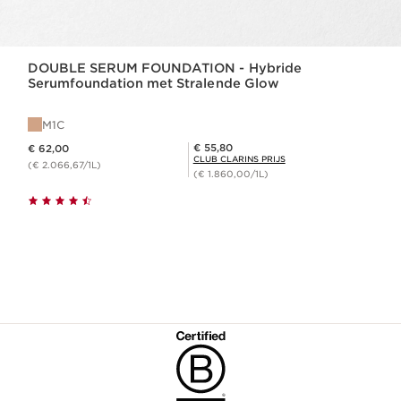
DOUBLE SERUM FOUNDATION - Hybride
Serumfoundation met Stralende Glow
M1C
Dit is nu de prijs € 62,00
Club Clarins Prijs € 55,80
€ 55,80
€ 62,00
CLUB CLARINS PRIJS
(€ 2.066,67/1L)
(€ 1.860,00/1L)