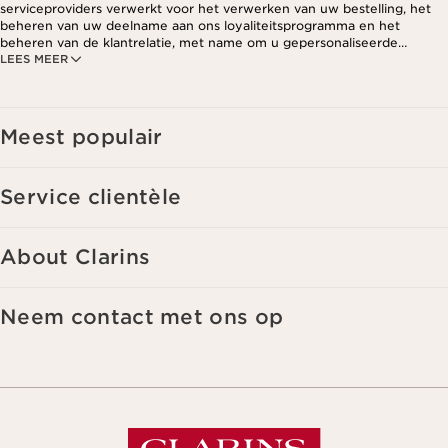
serviceproviders verwerkt voor het verwerken van uw bestelling, het
beheren van uw deelname aan ons loyaliteitsprogramma en het
beheren van de klantrelatie, met name om u gepersonaliseerde
LEES MEER
aanbiedingen te kunnen sturen op basis van uw eerdere aankopen en
interesses. Voor meer informatie, zie ons privacybeleid.
Meest populair
Service clientèle
About Clarins
Neem contact met ons op