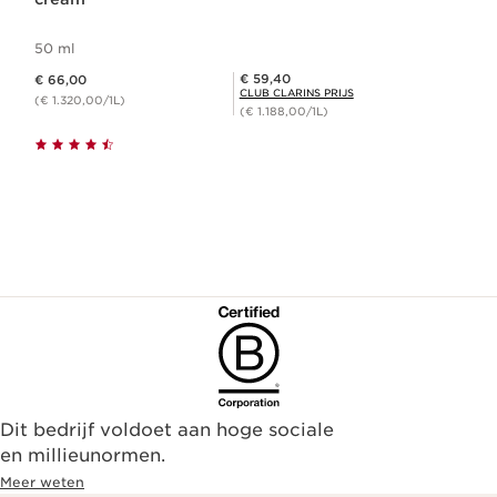
50 ml
Dit is nu de prijs € 66,00
Club Clarins Prijs € 59,40
€ 59,40
€ 66,00
CLUB CLARINS PRIJS
(€ 1.320,00/1L)
(€ 1.188,00/1L)
Dit bedrijf voldoet aan hoge sociale
en millieunormen.
Meer weten