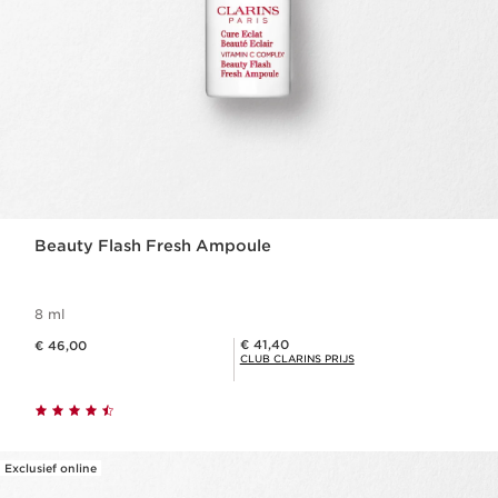
Beauty Flash Fresh Ampoule
8 ml
Dit is nu de prijs € 46,00
Club Clarins Prijs € 41,40
€ 41,40
€ 46,00
CLUB CLARINS PRIJS
Exclusief online