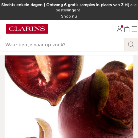
Slechts enkele dagen | Ontvang 6 gratis samples in plaats van 3
bij alle
bestellingen!
DOORGAAN NAAR INHOUD
Shop nu
GA NAAR DE VOETTEKST
Zoekgeschiedenis