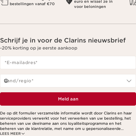
euro en wissel ze in
bestellingen vanaf €70
voor beloningen
Schrijf je in voor de Clarins nieuwsbrief
-20% korting op je eerste aankoop
*E-mailadres
*
Land/regio*
Meld aan
De op dit formulier verzamelde informatie wordt door Clarins en haar
serviceproviders verwerkt voor het verwerken van uw bestelling, het
beheren van uw deelname aan ons loyaliteitsprogramma en het
beheren van de klantrelatie, met name om u gepersonaliseerde
LEES MEER
aanbiedingen te kunnen sturen op basis van uw eerdere aankopen en