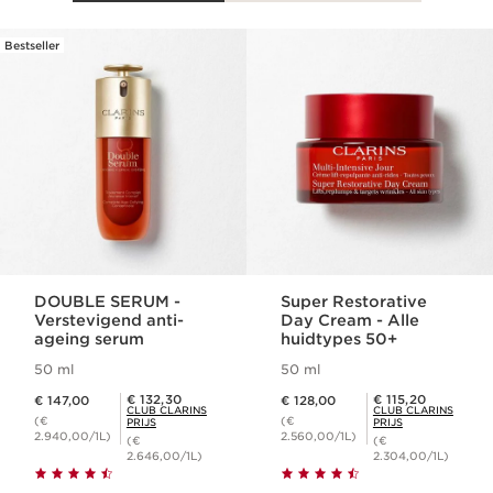
Bestseller
DOORGAAN NAAR INHOUD
DOUBLE SERUM -
Super Restorative
Verstevigend anti-
Day Cream - Alle
ageing serum
huidtypes 50+
50 ml
50 ml
Dit is nu de prijs € 147,00
Dit is nu de prijs € 128,00
Club Clarins Prijs € 132,30
Club Clarins Prijs € 115,20
€ 132,30
€ 115,20
€ 147,00
€ 128,00
CLUB CLARINS
CLUB CLARINS
(€
(€
PRIJS
PRIJS
2.940,00/1L)
2.560,00/1L)
(€
(€
2.646,00/1L)
2.304,00/1L)