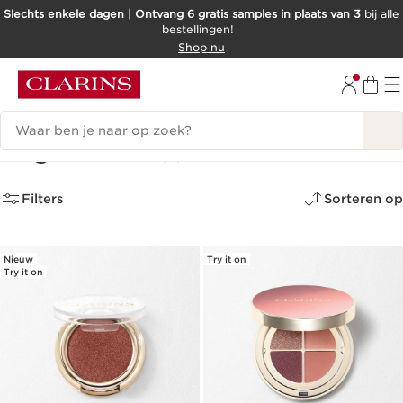
Slechts enkele dagen | Ontvang 6 gratis samples in plaats van 3
bij alle
bestellingen!
DOORGAAN NAAR INHOUD
Shop nu
GA NAAR DE VOETTEKST
Zoekgeschiedenis
Oogschaduw
(2)
Filters
Sorteren op
Nieuw
Try it on
Try it on