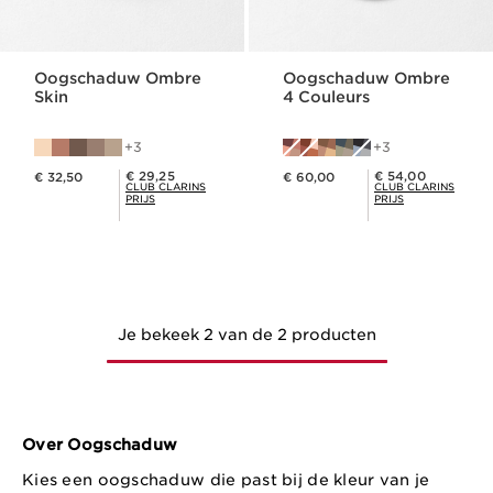
Oogschaduw Ombre
Oogschaduw Ombre
Skin
4 Couleurs
3
3
Dit is nu de prijs € 32,50
Dit is nu de prijs € 60,00
Club Clarins Prijs € 29,25
Club Clarins Prijs € 54,00
€ 29,25
€ 54,00
€ 32,50
€ 60,00
CLUB CLARINS
CLUB CLARINS
PRIJS
PRIJS
Je bekeek 2 van de 2 producten
Over Oogschaduw
Kies een oogschaduw die past bij de kleur van je