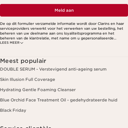
Meld aan
De op dit formulier verzamelde informatie wordt door Clarins en haar
serviceproviders verwerkt voor het verwerken van uw bestelling, het
beheren van uw deelname aan ons loyaliteitsprogramma en het
beheren van de klantrelatie, met name om u gepersonaliseerde
LEES MEER
aanbiedingen te kunnen sturen op basis van uw eerdere aankopen en
interesses. Voor meer informatie, zie ons privacybeleid.
Meest populair
DOUBLE SERUM - Verstevigend anti-ageing serum
Skin Illusion Full Coverage
Hydrating Gentle Foaming Cleanser
Blue Orchid Face Treatment Oil - gedehydrateerde huid
Black Friday