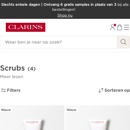
Slechts enkele dagen | Ontvang 6 gratis samples in plaats van 3
bij alle
bestellingen!
DOORGAAN NAAR INHOUD
Shop nu
GA NAAR DE VOETTEKST
Zoekgeschiedenis
Scrubs
(4)
Meer lezen
Filters
Sorteren op
Nieuw
Nieuw