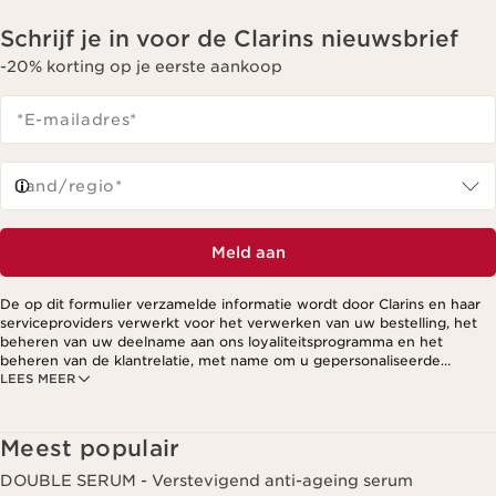
Schrijf je in voor de Clarins nieuwsbrief
-20% korting op je eerste aankoop
*E-mailadres
*
Land/regio*
Meld aan
De op dit formulier verzamelde informatie wordt door Clarins en haar
serviceproviders verwerkt voor het verwerken van uw bestelling, het
beheren van uw deelname aan ons loyaliteitsprogramma en het
beheren van de klantrelatie, met name om u gepersonaliseerde
LEES MEER
aanbiedingen te kunnen sturen op basis van uw eerdere aankopen en
interesses. Voor meer informatie, zie ons privacybeleid.
Meest populair
DOUBLE SERUM - Verstevigend anti-ageing serum