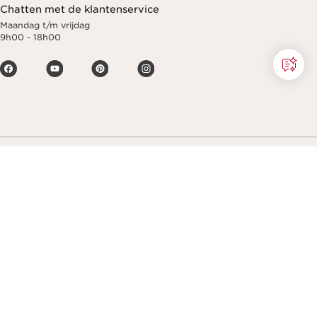
Chatten met de klantenservice
Maandag t/m vrijdag
9h00 - 18h00
Maak het leven mooier en geef een
mooiere planeet door.
Copyright © Clarins. All rights reserved.
Algemene verkoopvoorwaarden
Privacybeleid
Disclaimer