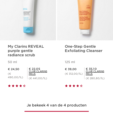
My Clarins REVEAL
One-Step Gentle
purple gentle
Exfoliating Cleanser
radiance scrub
50 ml
125 ml
Dit is nu de prijs € 24,50
Dit is nu de prijs € 39,00
Club Clarins Prijs € 22,05
Club Clarins Prijs € 35,10
€ 22,05
€ 35,10
€ 24,50
€ 39,00
CLUB CLARINS
CLUB CLARINS
(€
(€ 312,00/1L)
PRIJS
PRIJS
490,00/1L)
(€ 441,00/1L)
(€ 280,80/1L)
Je bekeek 4 van de 4 producten