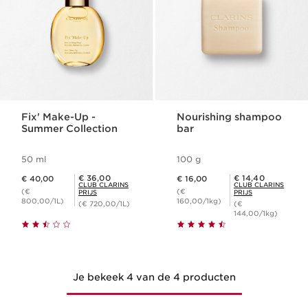
Fix' Make-Up -
Nourishing shampoo
Summer Collection
bar
50 ml
100 g
Dit is nu de prijs € 40,00
Dit is nu de prijs € 16,00
Club Clarins Prijs € 36,00
Club Clarins Prijs € 14,40
€ 36,00
€ 14,40
€ 40,00
€ 16,00
CLUB CLARINS
CLUB CLARINS
(€
(€
PRIJS
PRIJS
800,00/1L)
160,00/1kg)
(€ 720,00/1L)
(€
144,00/1kg)
Je bekeek 4 van de 4 producten