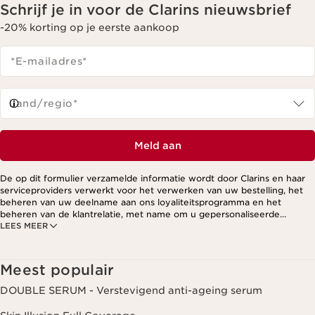
Schrijf je in voor de Clarins nieuwsbrief
-20% korting op je eerste aankoop
*E-mailadres
*
Land/regio*
Meld aan
De op dit formulier verzamelde informatie wordt door Clarins en haar
serviceproviders verwerkt voor het verwerken van uw bestelling, het
beheren van uw deelname aan ons loyaliteitsprogramma en het
beheren van de klantrelatie, met name om u gepersonaliseerde
LEES MEER
aanbiedingen te kunnen sturen op basis van uw eerdere aankopen en
interesses. Voor meer informatie, zie ons privacybeleid.
Meest populair
DOUBLE SERUM - Verstevigend anti-ageing serum