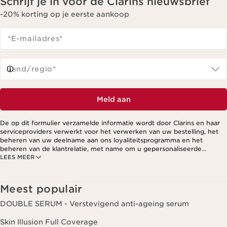
Schrijf je in voor de Clarins nieuwsbrief
-20% korting op je eerste aankoop
*E-mailadres
*
Land/regio*
Meld aan
De op dit formulier verzamelde informatie wordt door Clarins en haar
serviceproviders verwerkt voor het verwerken van uw bestelling, het
beheren van uw deelname aan ons loyaliteitsprogramma en het
beheren van de klantrelatie, met name om u gepersonaliseerde
LEES MEER
aanbiedingen te kunnen sturen op basis van uw eerdere aankopen en
interesses. Voor meer informatie, zie ons privacybeleid.
Meest populair
DOUBLE SERUM - Verstevigend anti-ageing serum
Skin Illusion Full Coverage