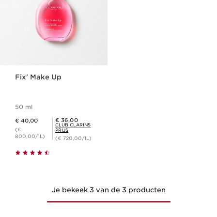
Fix' Make Up
50 ml
Dit is nu de prijs € 40,00
Club Clarins Prijs € 36,00
€ 36,00
€ 40,00
CLUB CLARINS
(€
PRIJS
800,00/1L)
(€ 720,00/1L)
Je bekeek 3 van de 3 producten