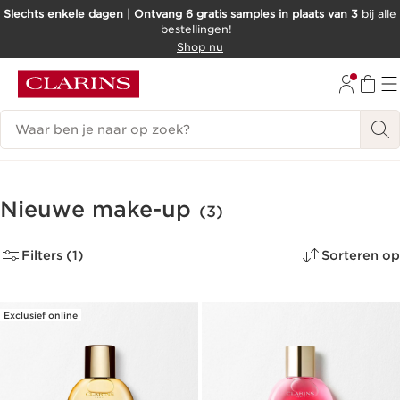
Slechts enkele dagen | Ontvang 6 gratis samples in plaats van 3
bij alle
bestellingen!
DOORGAAN NAAR INHOUD
Shop nu
GA NAAR DE VOETTEKST
Zoekgeschiedenis
Nieuwe make-up
(3)
Filters (1)
Sorteren op
Exclusief online