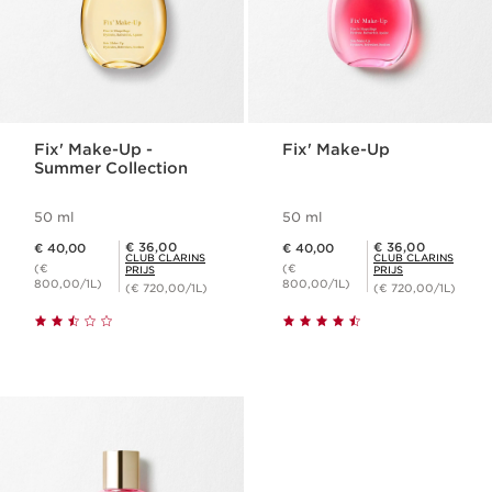
Fix' Make-Up -
Fix' Make-Up
Summer Collection
50 ml
50 ml
Dit is nu de prijs € 40,00
Dit is nu de prijs € 40,00
Club Clarins Prijs € 36,00
Club Clarins Prijs € 36,00
€ 36,00
€ 36,00
€ 40,00
€ 40,00
CLUB CLARINS
CLUB CLARINS
(€
(€
PRIJS
PRIJS
800,00/1L)
800,00/1L)
(€ 720,00/1L)
(€ 720,00/1L)