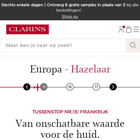
Slechts enkele dagen | Ontvang 6 gratis samples in plaats van 3
bij alle
bestellingen!
DOORGAAN NAAR INHOUD
Shop nu
GA NAAR DE VOETTEKST
ZOEKGESCHIEDENIS
Europa
-
Hazelaar
14
15
16
17
18
TUSSENSTOP NR.
15
: FRANKRIJK
Van onschatbare waarde
voor de huid.