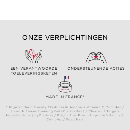
ONZE VERPLICHTINGEN
EEN VERANTWOORDE
ONDERSTEUNENDE ACTIES
TOELEVERINGSKETEN
MADE IN FRANCE*
*Uitgezonderd: Beauty Flash Fresh Ampoule Vitamin C Complex /
Smooth Shave Foaming Gel (ClarinsMen) / Clear-out Targets
Imperfections (myClarins) / Bright Plus Fresh Ampoule Vitamin C
Complex / Soap bars