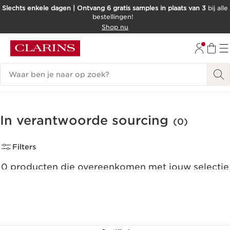
Slechts enkele dagen | Ontvang 6 gratis samples in plaats van 3
bij alle
bestellingen!
DOORGAAN NAAR INHOUD
Shop nu
GA NAAR DE VOETTEKST
Zoekgeschiedenis
In verantwoorde sourcing
(0)
Filters
0 producten die overeenkomen met jouw selectie
Alle filters resetten