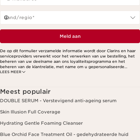
Land/regio*
Meld aan
De op dit formulier verzamelde informatie wordt door Clarins en haar
serviceproviders verwerkt voor het verwerken van uw bestelling, het
beheren van uw deelname aan ons loyaliteitsprogramma en het
beheren van de klantrelatie, met name om u gepersonaliseerde
LEES MEER
aanbiedingen te kunnen sturen op basis van uw eerdere aankopen en
interesses. Voor meer informatie, zie ons privacybeleid.
Meest populair
DOUBLE SERUM - Verstevigend anti-ageing serum
Skin Illusion Full Coverage
Hydrating Gentle Foaming Cleanser
Blue Orchid Face Treatment Oil - gedehydrateerde huid