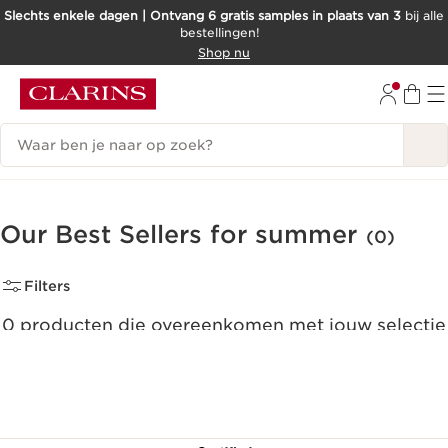
Slechts enkele dagen | Ontvang 6 gratis samples in plaats van 3
bij alle
bestellingen!
DOORGAAN NAAR INHOUD
Shop nu
GA NAAR DE VOETTEKST
Zoekgeschiedenis
Our Best Sellers for summer
(0)
Filters
0 producten die overeenkomen met jouw selectie
Alle filters resetten