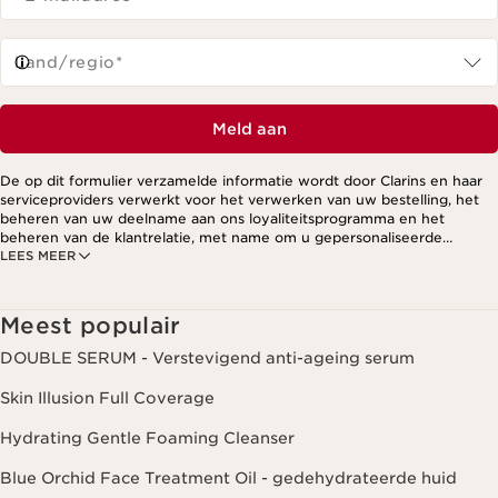
Land/regio*
Meld aan
De op dit formulier verzamelde informatie wordt door Clarins en haar
serviceproviders verwerkt voor het verwerken van uw bestelling, het
beheren van uw deelname aan ons loyaliteitsprogramma en het
beheren van de klantrelatie, met name om u gepersonaliseerde
LEES MEER
aanbiedingen te kunnen sturen op basis van uw eerdere aankopen en
interesses. Voor meer informatie, zie ons privacybeleid.
Meest populair
DOUBLE SERUM - Verstevigend anti-ageing serum
Skin Illusion Full Coverage
Hydrating Gentle Foaming Cleanser
Blue Orchid Face Treatment Oil - gedehydrateerde huid