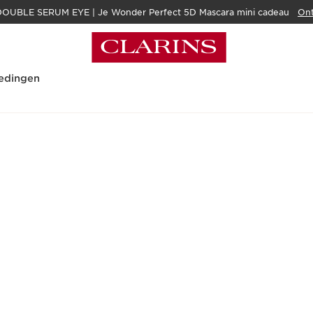
OUBLE SERUM EYE | Je Wonder Perfect 5D Mascara mini cadeau
Ont
edingen