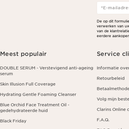
*E-mailadre
De op dit formuli
verwerken van uw
van de klantrelat
eerdere aankopen 
Meest populair
Service cl
DOUBLE SERUM - Verstevigend anti-ageing
Informatie ove
serum
Retourbeleid
Skin Illusion Full Coverage
Betaalmethod
Hydrating Gentle Foaming Cleanser
Volg mijn beste
Blue Orchid Face Treatment Oil -
Clarins Online
gedehydrateerde huid
F.A.Q.
Black Friday