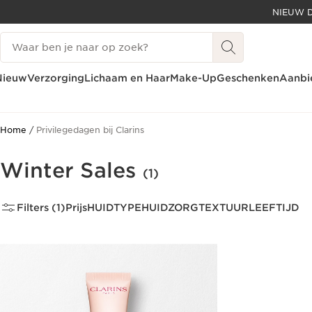
NIEUW D
DOORGAAN NAAR INHOUD
Zoekgeschiedenis
GA NAAR DE VOETTEKST
Nieuw
Verzorging
Lichaam en Haar
Make-Up
Geschenken
Aanbi
Home
Privilegedagen bij Clarins
Winter Sales
(1)
Filters (1)
Prijs
HUIDTYPE
HUIDZORG
TEXTUUR
LEEFTIJD