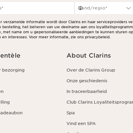
s
*
Land/regio*
er verzamelde informatie wordt door Clarins en haar serviceproviders v
 bestelling, het beheren van uw deelname aan ons loyaliteitsprogram
ie, met name om u gepersonaliseerde aanbiedingen te kunnen sturen op
en interesses. Voor meer informatie, zie ons privacybeleid.
ientèle
About Clarins
r bezorging
Over de Clarins Group
Onze geschiedenis
en
In traceerbaarheid
lling
Club Clarins Loyaliteitsprog
 cadeaubon
Spa
Vind een SPA