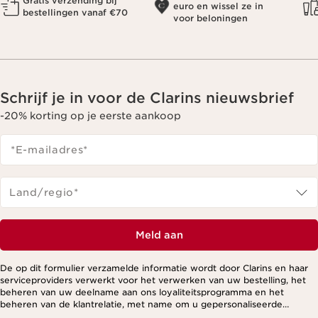
Gratis verzending bij
euro en wissel ze in
bestellingen vanaf €70
voor beloningen
Schrijf je in voor de Clarins nieuwsbrief
-20% korting op je eerste aankoop
*E-mailadres
*
Land/regio*
Meld aan
De op dit formulier verzamelde informatie wordt door Clarins en haar
serviceproviders verwerkt voor het verwerken van uw bestelling, het
beheren van uw deelname aan ons loyaliteitsprogramma en het
beheren van de klantrelatie, met name om u gepersonaliseerde
aanbiedingen te kunnen sturen op basis van uw eerdere aankopen en