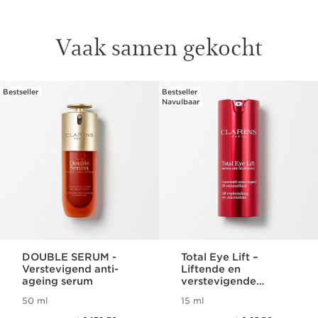
Vaak samen gekocht
Bestseller
Bestseller
DOORGAAN NAAR INHOUD
Navulbaar
DOUBLE SERUM -
Total Eye Lift –
Verstevigend anti-
Liftende en
ageing serum
verstevigende
oogverzorging
50 ml
15 ml
Dit is nu de prijs € 147,00
Dit is nu de prijs € 95,00