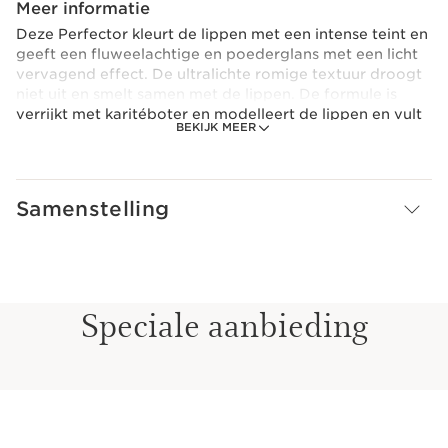
Meer informatie
Deze Perfector kleurt de lippen met een intense teint en
geeft een fluweelachtige en poederglans met een licht
vervagend effect. De ultralichte romige textuur droogt
niet uit en smelt samen met de lippen. De formule is
verrijkt met karitéboter en modelleert de lippen en vult
BEKIJK MEER
ze op, waardoor ze gehydrateerd, zacht en egaal
worden.
Samenstelling
Speciale aanbieding