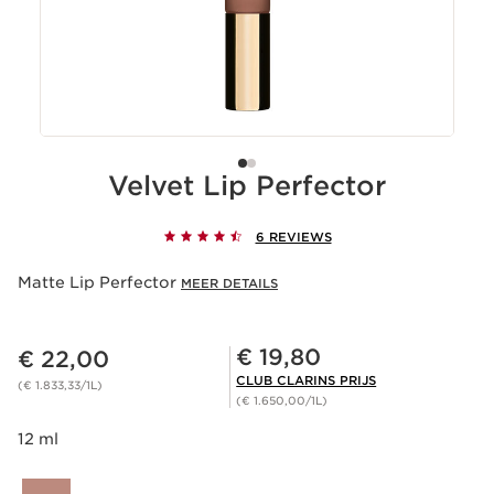
Velvet Lip Perfector
6 REVIEWS
Matte Lip Perfector
MEER DETAILS
Dit is nu de prijs € 22,00
Club Clarins Prijs € 19,80
€ 19,80
€ 22,00
CLUB CLARINS PRIJS
(€ 1.833,33/1L)
(€ 1.650,00/1L)
12 ml