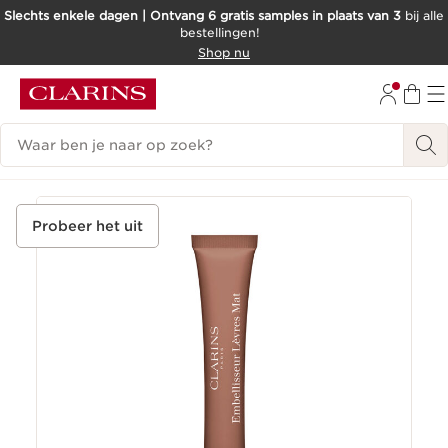
Slechts enkele dagen | Ontvang 6 gratis samples in plaats van 3
bij alle
bestellingen!
DOORGAAN NAAR INHOUD
Shop nu
GA NAAR DE VOETTEKST
Zoekgeschiedenis
Probeer het uit