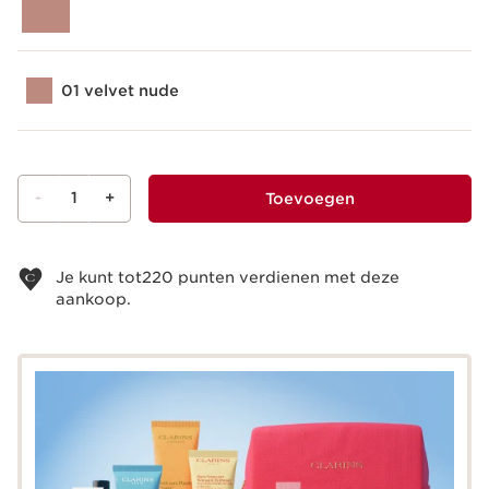
01 velvet nude
-
1
+
Toevoegen
Bekijk je winkelmandje
Je kunt tot
220
punten verdienen met deze
aankoop.