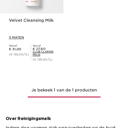
Velvet Cleansing Milk
3 MATEN
Vanaf
Vanaf
Dit is nu de prijs € 31,00
Club Clarins Prijs € 27,90
€ 27,90
€ 31,00
CLUB CLARINS
(€ 155,00/1L)
PRIJS
(€ 139,50/1L)
Je bekeek 1 van de 1 producten
Over Reinigingsmelk
Iedere dag vormen zich onzuiverheden op de huid.