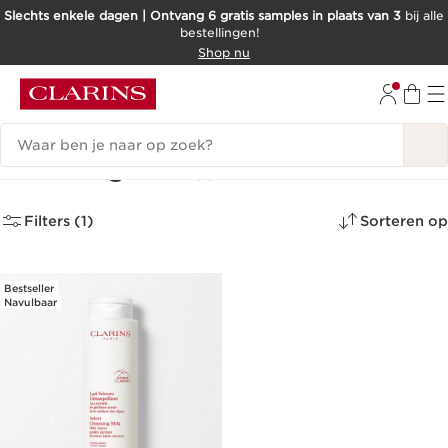
Slechts enkele dagen | Ontvang 6 gratis samples in plaats van 3
bij alle
bestellingen!
DOORGAAN NAAR INHOUD
Shop nu
GA NAAR DE VOETTEKST
Zoekgeschiedenis
Cleansing Milk
(1)
Filters (1)
Sorteren op
Bestseller
Navulbaar