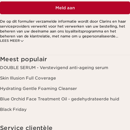
Meld aan
De op dit formulier verzamelde informatie wordt door Clarins en haar
serviceproviders verwerkt voor het verwerken van uw bestelling, het
beheren van uw deelname aan ons loyaliteitsprogramma en het
beheren van de klantrelatie, met name om u gepersonaliseerde
LEES MEER
aanbiedingen te kunnen sturen op basis van uw eerdere aankopen en
interesses. Voor meer informatie, zie ons privacybeleid.
Meest populair
DOUBLE SERUM - Verstevigend anti-ageing serum
Skin Illusion Full Coverage
Hydrating Gentle Foaming Cleanser
Blue Orchid Face Treatment Oil - gedehydrateerde huid
Black Friday
Service clientèle