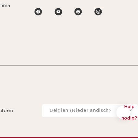
ramma
Navigeren naar
Hulp
Belgien (Niederländisch)
onform
nodig?