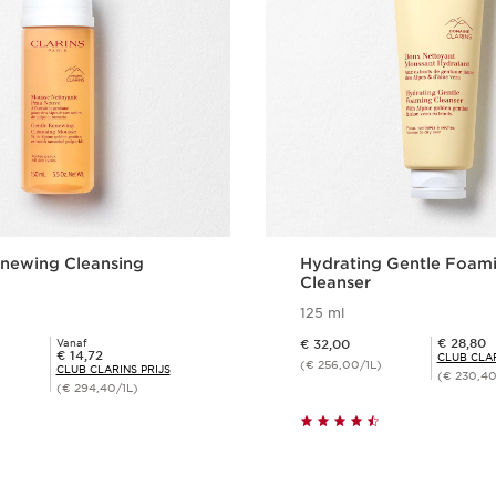
enewing Cleansing
Hydrating Gentle Foam
Cleanser
125 ml
Dit is nu de prijs € 32,00
Club Clarins Prijs € 28,80
€ 28,80
Vanaf
€ 32,00
Club Clarins Prijs € 14,72
€ 14,72
CLUB CLAR
(€ 256,00/1L)
CLUB CLARINS PRIJS
(€ 230,40
(€ 294,40/1L)
Snel bestellen
Snel bestel