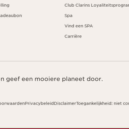
lling
Club Clarins Loyaliteitsprog
 cadeaubon
Spa
Vind een SPA
Carrière
en geef een mooiere planeet door.
oorwaarden
Privacybeleid
Disclaimer
Toegankelijkheid: niet c