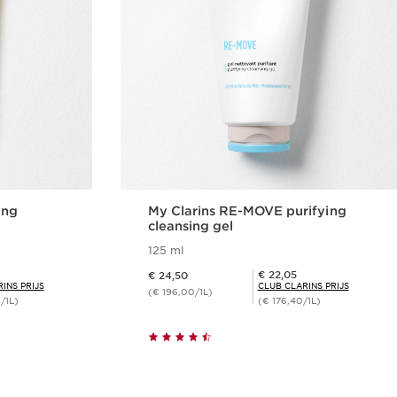
ing
My Clarins RE-MOVE purifying
cleansing gel
125 ml
Dit is nu de prijs € 24,50
Club Clarins Prijs € 22,05
€ 22,05
€ 24,50
INS PRIJS
CLUB CLARINS PRIJS
(€ 196,00/1L)
/1L)
(€ 176,40/1L)
len
Snel bestellen