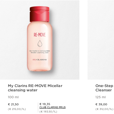
My Clarins RE-MOVE Micellar
One-Step 
cleansing water
Cleanser
100 ml
125 ml
Dit is nu de prijs € 21,50
Dit is nu de prijs € 39,00
Club Clarins Prijs € 19,35
€ 19,35
€ 21,50
€ 39,00
CLUB CLARINS PRIJS
(€ 215,00/1L)
(€ 312,00/1L)
(€ 193,50/1L)