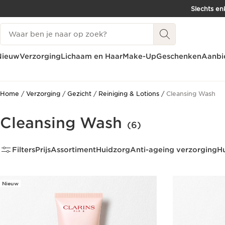
Slechts en
DOORGAAN NAAR INHOUD
Zoekgeschiedenis
GA NAAR DE VOETTEKST
Nieuw
Verzorging
Lichaam en Haar
Make-Up
Geschenken
Aanbi
Home
Verzorging
Gezicht
Reiniging & Lotions
Cleansing Wash
Cleansing Wash
(6)
Filters
Prijs
Assortiment
Huidzorg
Anti-ageing verzorging
H
Nieuw