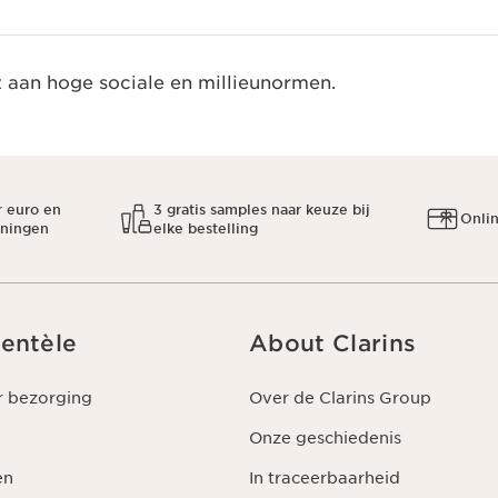
t aan hoge sociale en millieunormen.
r euro en
3 gratis samples naar keuze bij
Onli
oningen
elke bestelling
ientèle
About Clarins
r bezorging
Over de Clarins Group
Onze geschiedenis
en
In traceerbaarheid