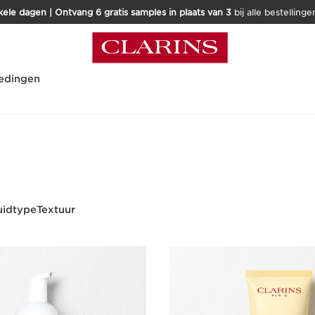
kele dagen | Ontvang 6 gratis samples in plaats van 3
bij alle bestellinge
edingen
uidtype
Textuur