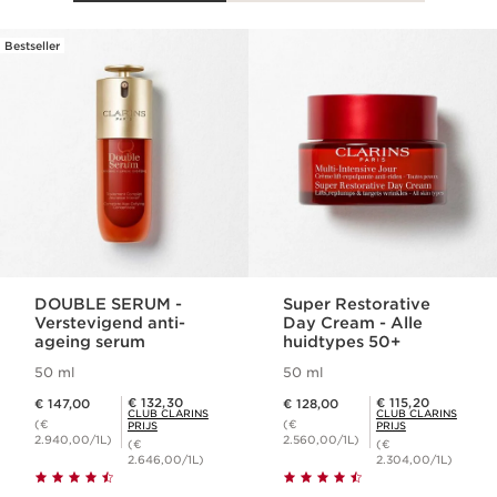
Bestseller
DOORGAAN NAAR INHOUD
DOUBLE SERUM -
Super Restorative
Verstevigend anti-
Day Cream - Alle
ageing serum
huidtypes 50+
50 ml
50 ml
Dit is nu de prijs € 147,00
Dit is nu de prijs € 128,00
Club Clarins Prijs € 132,30
Club Clarins Prijs € 115,20
€ 132,30
€ 115,20
€ 147,00
€ 128,00
CLUB CLARINS
CLUB CLARINS
(€
(€
PRIJS
PRIJS
2.940,00/1L)
2.560,00/1L)
(€
(€
2.646,00/1L)
2.304,00/1L)