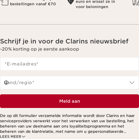
euro en wissel ze in
bestellingen vanaf €70
voor beloningen
Schrijf je in voor de Clarins nieuwsbrief
-20% korting op je eerste aankoop
*E-mailadres
*
Land/regio*
Meld aan
De op dit formulier verzamelde informatie wordt door Clarins en haar
serviceproviders verwerkt voor het verwerken van uw bestelling, het
beheren van uw deelname aan ons loyaliteitsprogramma en het
beheren van de klantrelatie, met name om u gepersonaliseerde
LEES MEER
aanbiedingen te kunnen sturen op basis van uw eerdere aankopen en