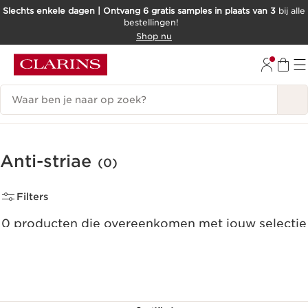
Slechts enkele dagen | Ontvang 6 gratis samples in plaats van 3
bij alle
bestellingen!
DOORGAAN NAAR INHOUD
Shop nu
GA NAAR DE VOETTEKST
Zoekgeschiedenis
Anti-striae
(0)
Filters
0 producten die overeenkomen met jouw selectie
Alle filters resetten