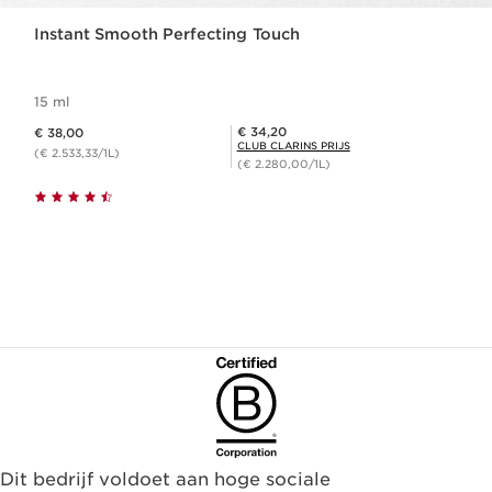
Instant Smooth Perfecting Touch
15 ml
Dit is nu de prijs € 38,00
Club Clarins Prijs € 34,20
€ 34,20
€ 38,00
CLUB CLARINS PRIJS
(€ 2.533,33/1L)
(€ 2.280,00/1L)
Dit bedrijf voldoet aan hoge sociale