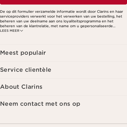
De op dit formulier verzamelde informatie wordt door Clarins en haar
serviceproviders verwerkt voor het verwerken van uw bestelling, het
beheren van uw deelname aan ons loyaliteitsprogramma en het
beheren van de klantrelatie, met name om u gepersonaliseerde
LEES MEER
aanbiedingen te kunnen sturen op basis van uw eerdere aankopen en
interesses. Voor meer informatie, zie ons privacybeleid.
Meest populair
Service clientèle
About Clarins
Neem contact met ons op