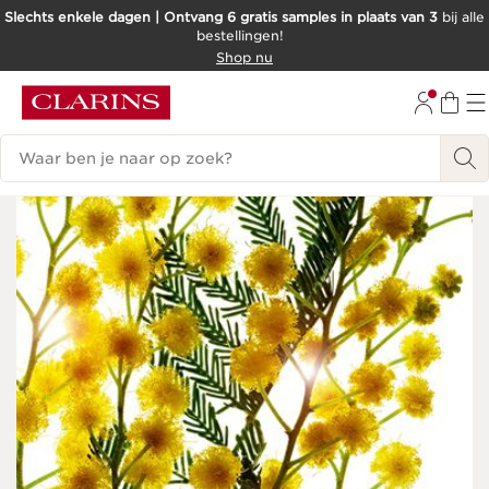
Slechts enkele dagen | Ontvang 6 gratis samples in plaats van 3
bij alle
bestellingen!
DOORGAAN NAAR INHOUD
Shop nu
GA NAAR DE VOETTEKST
Zoekgeschiedenis