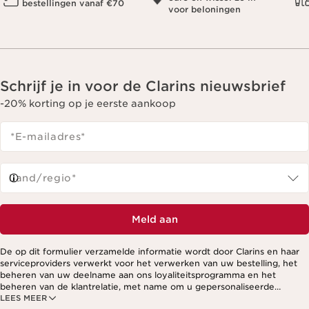
bestellingen vanaf €70
voor beloningen
Schrijf je in voor de Clarins nieuwsbrief
-20% korting op je eerste aankoop
*E-mailadres
*
Land/regio*
Meld aan
De op dit formulier verzamelde informatie wordt door Clarins en haar
serviceproviders verwerkt voor het verwerken van uw bestelling, het
beheren van uw deelname aan ons loyaliteitsprogramma en het
beheren van de klantrelatie, met name om u gepersonaliseerde
LEES MEER
aanbiedingen te kunnen sturen op basis van uw eerdere aankopen en