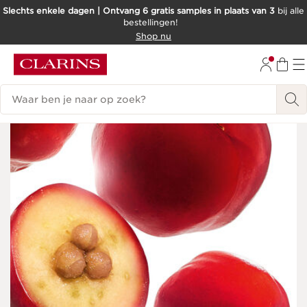
Slechts enkele dagen | Ontvang 6 gratis samples in plaats van 3
bij alle
bestellingen!
DOORGAAN NAAR INHOUD
Shop nu
GA NAAR DE VOETTEKST
Zoekgeschiedenis