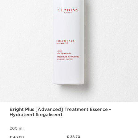
Bright Plus [Advanced] Treatment Essence -
Hydrateert & egaliseert
200 ml
Dit is nu de prijs € 43,00
Club Clarins Prijs € 38,70
€ 38,70
€ 43,00