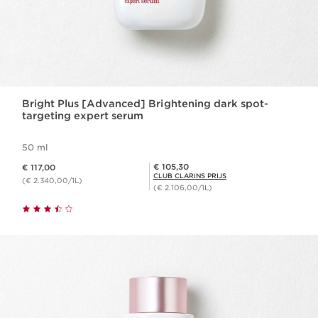
Bright Plus [Advanced] Brightening dark spot-
targeting expert serum
50 ml
Dit is nu de prijs € 117,00
Club Clarins Prijs € 105,30
€ 105,30
€ 117,00
CLUB CLARINS PRIJS
(€ 2.340,00/1L)
(€ 2.106,00/1L)