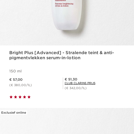
Bright Plus [Advanced] - Stralende teint & anti-
pigmentvlekken serum-in-lotion
150 ml
Dit is nu de prijs € 57,00
Club Clarins Prijs € 51,30
€ 51,30
€ 57,00
CLUB CLARINS PRIJS
(€ 380,00/1L)
(€ 342,00/1L)
Exclusief online