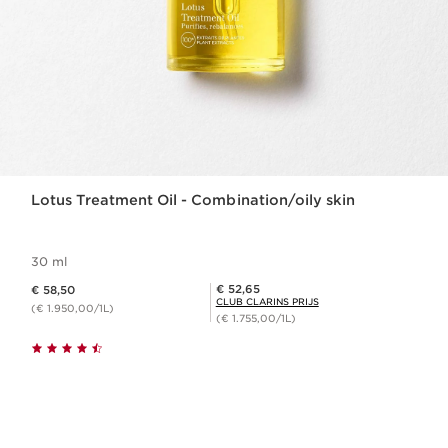
Lotus Treatment Oil - Combination/oily skin
30 ml
Dit is nu de prijs € 58,50
Club Clarins Prijs € 52,65
€ 52,65
€ 58,50
CLUB CLARINS PRIJS
(€ 1.950,00/1L)
(€ 1.755,00/1L)