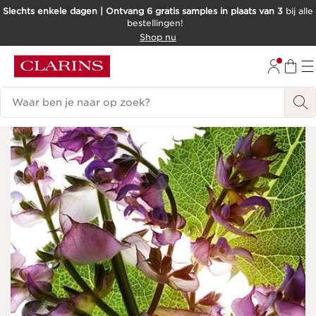
Slechts enkele dagen | Ontvang 6 gratis samples in plaats van 3
bij alle
bestellingen!
DOORGAAN NAAR INHOUD
Shop nu
GA NAAR DE VOETTEKST
Zoekgeschiedenis