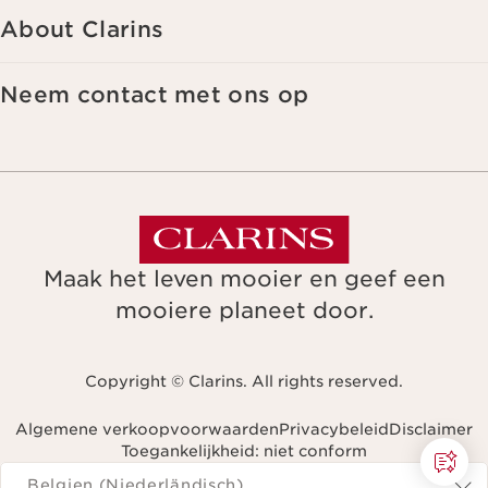
About Clarins
Neem contact met ons op
Maak het leven mooier en geef een
mooiere planeet door.
Copyright © Clarins. All rights reserved.
Algemene verkoopvoorwaarden
Privacybeleid
Disclaimer
Toegankelijkheid: niet conform
Navigeren naar
Belgien (Niederländisch)