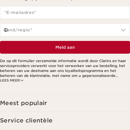
*E-mailadres
*
Land/regio*
Meld aan
De op dit formulier verzamelde informatie wordt door Clarins en haar
serviceproviders verwerkt voor het verwerken van uw bestelling, het
beheren van uw deelname aan ons loyaliteitsprogramma en het
beheren van de klantrelatie, met name om u gepersonaliseerde
LEES MEER
aanbiedingen te kunnen sturen op basis van uw eerdere aankopen en
interesses. Voor meer informatie, zie ons privacybeleid.
Meest populair
Service clientèle