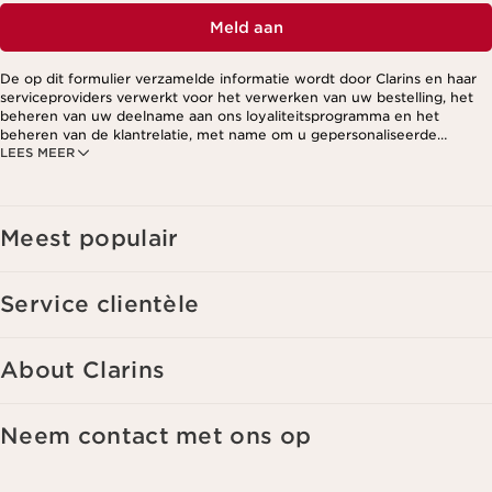
Meld aan
De op dit formulier verzamelde informatie wordt door Clarins en haar
serviceproviders verwerkt voor het verwerken van uw bestelling, het
beheren van uw deelname aan ons loyaliteitsprogramma en het
beheren van de klantrelatie, met name om u gepersonaliseerde
LEES MEER
aanbiedingen te kunnen sturen op basis van uw eerdere aankopen en
interesses. Voor meer informatie, zie ons privacybeleid.
Meest populair
Service clientèle
About Clarins
Neem contact met ons op