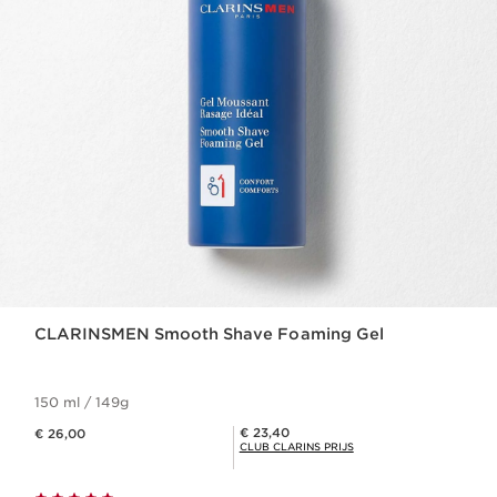
CLARINSMEN Smooth Shave Foaming Gel
150 ml / 149g
Dit is nu de prijs € 26,00
Club Clarins Prijs € 23,40
€ 23,40
€ 26,00
CLUB CLARINS PRIJS