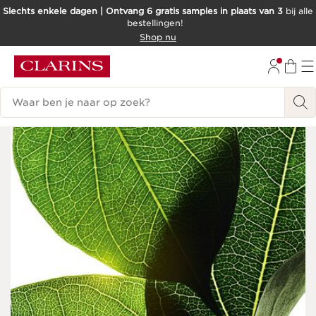
Slechts enkele dagen | Ontvang 6 gratis samples in plaats van 3
bij alle
bestellingen!
DOORGAAN NAAR INHOUD
Shop nu
GA NAAR DE VOETTEKST
Zoekgeschiedenis