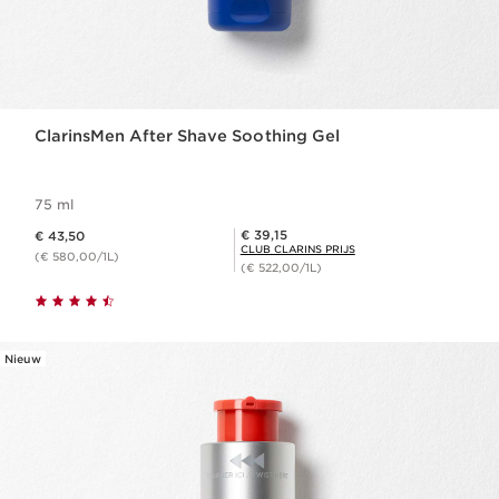
ClarinsMen After Shave Soothing Gel
75 ml
Dit is nu de prijs € 43,50
Club Clarins Prijs € 39,15
€ 39,15
€ 43,50
CLUB CLARINS PRIJS
(€ 580,00/1L)
(€ 522,00/1L)
Nieuw