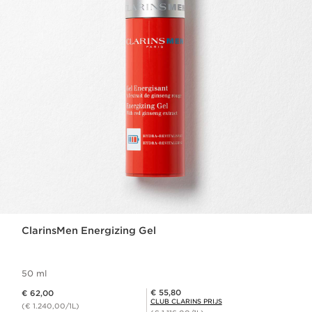
ClarinsMen Energizing Gel
50 ml
Dit is nu de prijs € 62,00
Club Clarins Prijs € 55,80
€ 55,80
€ 62,00
CLUB CLARINS PRIJS
(€ 1.240,00/1L)