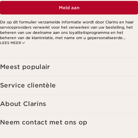
Meld aan
De op dit formulier verzamelde informatie wordt door Clarins en haar
serviceproviders verwerkt voor het verwerken van uw bestelling, het
beheren van uw deelname aan ons loyaliteitsprogramma en het
beheren van de klantrelatie, met name om u gepersonaliseerde
LEES MEER
aanbiedingen te kunnen sturen op basis van uw eerdere aankopen en
interesses. Voor meer informatie, zie ons privacybeleid.
Meest populair
Service clientèle
About Clarins
Neem contact met ons op