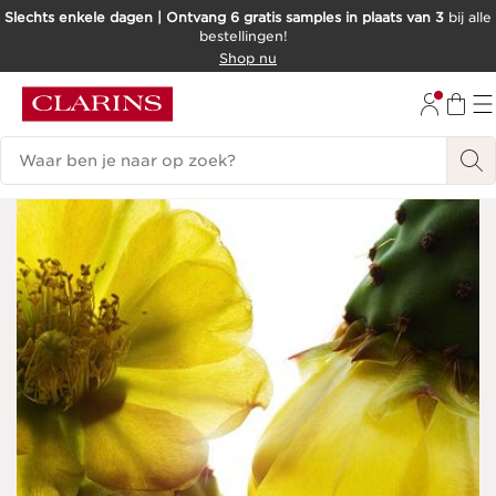
Slechts enkele dagen | Ontvang 6 gratis samples in plaats van 3
bij alle
bestellingen!
DOORGAAN NAAR INHOUD
Shop nu
GA NAAR DE VOETTEKST
Zoekgeschiedenis