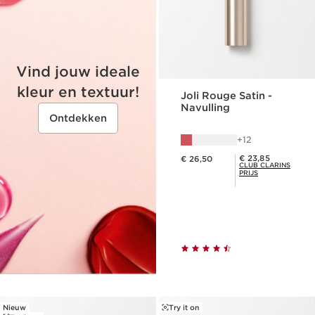
Vind jouw ideale
kleur en textuur!
Joli Rouge Satin -
Navulling
Ontdekken
12
Dit is nu de prijs € 26,50
Club Clarins Prijs € 23,85
€ 23,85
€ 26,50
CLUB CLARINS
PRIJS
Nieuw
Try it on