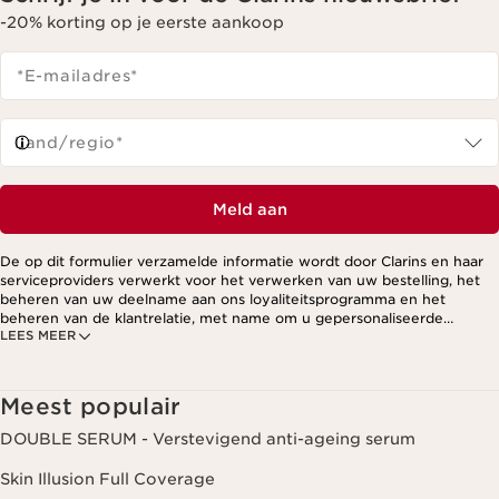
-20% korting op je eerste aankoop
*E-mailadres
*
Land/regio*
Meld aan
De op dit formulier verzamelde informatie wordt door Clarins en haar
serviceproviders verwerkt voor het verwerken van uw bestelling, het
beheren van uw deelname aan ons loyaliteitsprogramma en het
beheren van de klantrelatie, met name om u gepersonaliseerde
LEES MEER
aanbiedingen te kunnen sturen op basis van uw eerdere aankopen en
interesses. Voor meer informatie, zie ons privacybeleid.
Meest populair
DOUBLE SERUM - Verstevigend anti-ageing serum
Skin Illusion Full Coverage