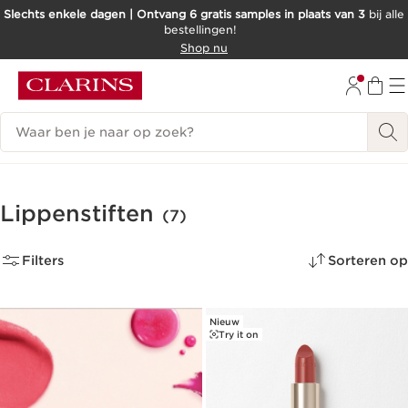
Slechts enkele dagen | Ontvang 6 gratis samples in plaats van 3
bij alle
bestellingen!
DOORGAAN NAAR INHOUD
Shop nu
GA NAAR DE VOETTEKST
Zoekgeschiedenis
Lippenstiften
(7)
Filters
Sorteren op
Nieuw
Try it on