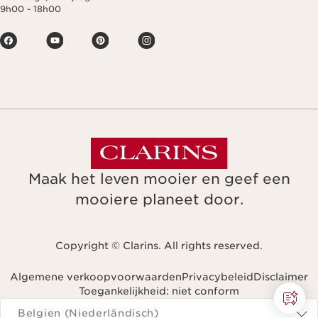
9h00 - 18h00
Maak het leven mooier en geef een
mooiere planeet door.
Copyright © Clarins. All rights reserved.
Algemene verkoopvoorwaarden
Privacybeleid
Disclaimer
Toegankelijkheid: niet conform
Navigeren naar
Belgien (Niederländisch)