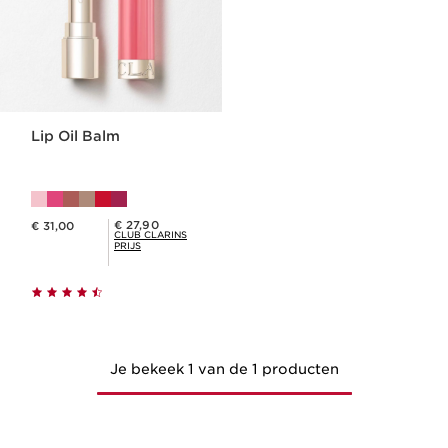
Lip Oil Balm
Dit is nu de prijs € 31,00
Club Clarins Prijs € 27,90
€ 27,90
€ 31,00
CLUB CLARINS
PRIJS
Je bekeek 1 van de 1 producten