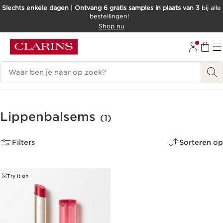
Slechts enkele dagen | Ontvang 6 gratis samples in plaats van 3
bij alle
bestellingen!
DOORGAAN NAAR INHOUD
Shop nu
GA NAAR DE VOETTEKST
Zoekgeschiedenis
Lippenbalsems
(1)
Filters
Sorteren op
Try it on