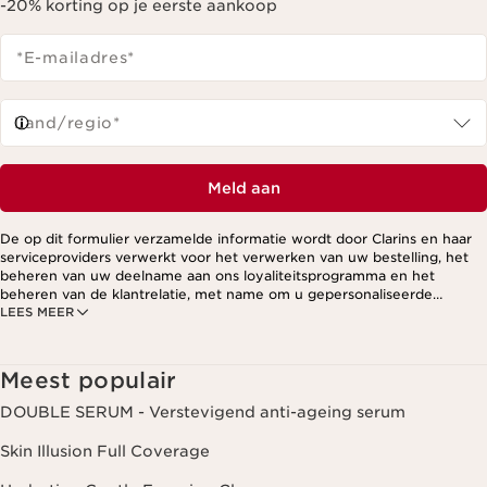
-20% korting op je eerste aankoop
*E-mailadres
*
Land/regio*
Meld aan
De op dit formulier verzamelde informatie wordt door Clarins en haar
serviceproviders verwerkt voor het verwerken van uw bestelling, het
beheren van uw deelname aan ons loyaliteitsprogramma en het
beheren van de klantrelatie, met name om u gepersonaliseerde
LEES MEER
aanbiedingen te kunnen sturen op basis van uw eerdere aankopen en
interesses. Voor meer informatie, zie ons privacybeleid.
Meest populair
DOUBLE SERUM - Verstevigend anti-ageing serum
Skin Illusion Full Coverage