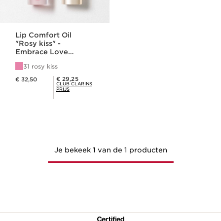
Lip Comfort Oil
"Rosy kiss" -
Embrace Love
Collection
31 rosy kiss
Dit is nu de prijs € 32,50
Club Clarins Prijs € 29,25
€ 29,25
€ 32,50
CLUB CLARINS
PRIJS
Je bekeek 1 van de 1 producten