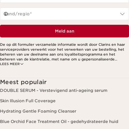
Land/regio*
Meld aan
De op dit formulier verzamelde informatie wordt door Clarins en haar
serviceproviders verwerkt voor het verwerken van uw bestelling, het
beheren van uw deelname aan ons loyaliteitsprogramma en het
beheren van de klantrelatie, met name om u gepersonaliseerde
LEES MEER
aanbiedingen te kunnen sturen op basis van uw eerdere aankopen en
interesses. Voor meer informatie, zie ons privacybeleid.
Meest populair
DOUBLE SERUM - Verstevigend anti-ageing serum
Skin Illusion Full Coverage
Hydrating Gentle Foaming Cleanser
Blue Orchid Face Treatment Oil - gedehydrateerde huid