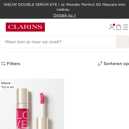
NIEUW DOUBLE SERUM EYE | Je Wonder Perfect 5D Mascara mini
cadeau
DOORGAAN NAAR INHOUD
Ontdek nu >
GA NAAR DE VOETTEKST
Zoekgeschiedenis
Love Collection
(1)
Filters
Sorteren op
Nieuw
Try it on